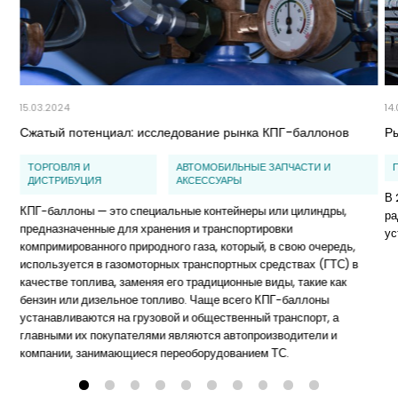
15.03.2024
14
Сжатый потенциал: исследование рынка КПГ-баллонов
Ры
ТОРГОВЛЯ И
АВТОМОБИЛЬНЫЕ ЗАПЧАСТИ И
ДИСТРИБУЦИЯ
АКСЕССУАРЫ
В 
КПГ-баллоны — это специальные контейнеры или цилиндры,
ра
предназначенные для хранения и транспортировки
ус
компримированного природного газа, который, в свою очередь,
используется в газомоторных транспортных средствах (ГТС) в
качестве топлива, заменяя его традиционные виды, такие как
бензин или дизельное топливо. Чаще всего КПГ-баллоны
устанавливаются на грузовой и общественный транспорт, а
главными их покупателями являются автопроизводители и
компании, занимающиеся переоборудованием ТС.