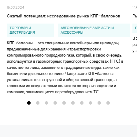
15.03.2024
14
Сжатый потенциал: исследование рынка КПГ-баллонов
Ры
ТОРГОВЛЯ И
АВТОМОБИЛЬНЫЕ ЗАПЧАСТИ И
ДИСТРИБУЦИЯ
АКСЕССУАРЫ
В 
КПГ-баллоны — это специальные контейнеры или цилиндры,
ра
предназначенные для хранения и транспортировки
ус
компримированного природного газа, который, в свою очередь,
используется в газомоторных транспортных средствах (ГТС) в
качестве топлива, заменяя его традиционные виды, такие как
бензин или дизельное топливо. Чаще всего КПГ-баллоны
устанавливаются на грузовой и общественный транспорт, а
главными их покупателями являются автопроизводители и
компании, занимающиеся переоборудованием ТС.