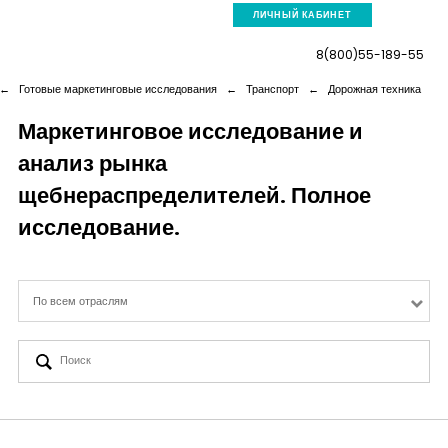
ЛИЧНЫЙ КАБИНЕТ
8(800)55-189-55
←
Готовые маркетинговые исследования
←
Транспорт
←
Дорожная техника
Маркетинговое исследование и
анализ рынка
Компания
щебнераспределителей. Полное
Услуги
исследование.
Новая реальность
По всем отраслям
Кейсы
Аналитика