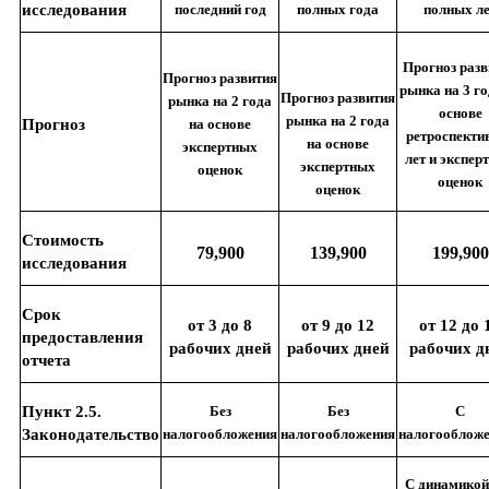
исследования
последний год
полных года
полных л
Прогноз разв
Прогноз развития
рынка на 3 го
Прогноз развития
рынка на 2 года
основе
рынка на 2 года
Прогноз
на основе
ретроспекти
на основе
экспертных
лет и экспер
экспертных
оценок
оценок
оценок
Стоимость
79,900
139,900
199,900
исследования
Срок
от 3 до 8
от 9 до 12
от 12 до 
предоставления
рабочих дней
рабочих дней
рабочих д
отчета
Пункт 2.5.
Без
Без
С
Законодательство
налогообложения
налогообложения
налогооблож
С динамикой 