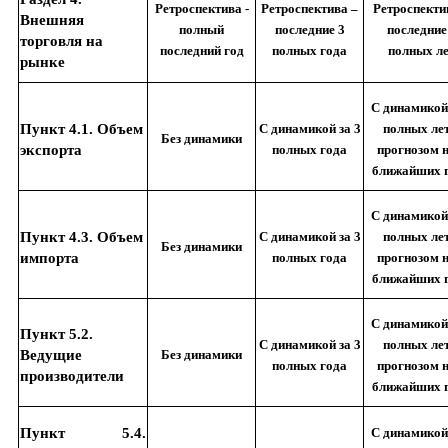
Ретроспектива -
Ретроспектива –
Ретроспекти
Внешняя
полный
последние 3
последние
торговля на
последний год
полных года
полных л
рынке
С динамикой 
Пункт 4.1. Объем
С динамикой за 3
полных лет
Без динамики
экспорта
полных года
прогнозом н
ближайших 
С динамикой 
Пункт 4.3. Объем
С динамикой за 3
полных лет
Без динамики
импорта
полных года
прогнозом н
ближайших 
С динамикой 
Пункт 5.2.
С динамикой за 3
полных лет
Ведущие
Без динамики
полных года
прогнозом н
производители
ближайших 
Пункт 5.4.
С динамикой 