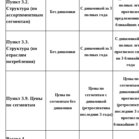
Пункт 3.2.
полных лет
Структура (по
С динамикой за 3
Без динамики
прогнозо
ассортиментным
полных года
предложения 
сегментам)
ближайших 
С динамикой 
Пункт 3.3.
полных лет
Структура (по
С динамикой за 3
Без динамики
прогнозом сп
отраслям
полных года
на 3 ближа
потребления)
года
Цены по
сегментам
Цены по
динамикой
Цены по
сегментам с
Пункт 3.9. Цены
прогнозо
сегментам без
динамикой
по сегментам
(ретроспект
динамики
(ретроспектива
последние 3 
последние 3 года)
прогноз н
ближайшие 3 
Раздел 4.