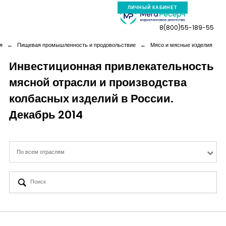
ЛИЧНЫЙ КАБИНЕТ
8(800)55-189-55
я
←
Пищевая промышленность и продовольствие
←
Мясо и мясные изделия
Инвестиционная привлекательность
мясной отрасли и производства
Компания
колбасных изделий в России.
Услуги
Декабрь 2014
Новая реальность
По всем отраслям
Кейсы
Аналитика