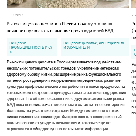
13.07.2026
28
Рынок пищевого цеолита в России: почему эта ниша
Р
начинает привлекать внимание производителей БАД
(
п
ПИЩЕВАЯ
ПИЩЕВЫЕ ДОБАВКИ, ИНГРЕДИЕНТЫ
ПРОМЫШЛЕННОСТЬ И С/
И УЛУЧШИТЕЛИ
Х
Рынок пищевого цеолита в России развивается под действием
Ро
нескольких потребительских трендов: укрепление интереса к
да
здоровому образу жизни, расширение рынка функционального
пр
питания, рост доверия к натуральным ингредиентам, развитие
бы
культуры профилактического потребления и поиск продуктов, на
(3
которых можно строить индивидуальные стратегии поддержания
Ми
здоровья. Его объем по сравнению с другими сегментами рынка
по
БАД пока невелик, из-за чего он часто остается вне поля зрения
вн
большинства участников отрасли. Между тем именно в таких
пр
нишах изменения происходят быстрее всего, а своевременный
анализ позволяет увидеть возможности, которые еще не
отражаются в общедоступных источниках информации.