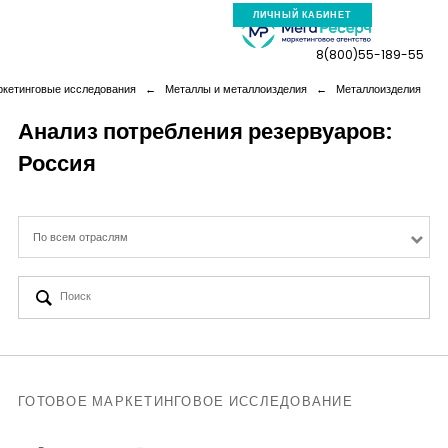
ЛИЧНЫЙ КАБИНЕТ
8(800)55-189-55
ркетинговые исследования
←
Металлы и металлоизделия
←
Металлоизделия
Анализ потребления резервуаров:
Россия
Компания
Услуги
По всем отраслям
Новая реальность
Кейсы
Аналитика
ГОТОВОЕ МАРКЕТИНГОВОЕ ИССЛЕДОВАНИЕ