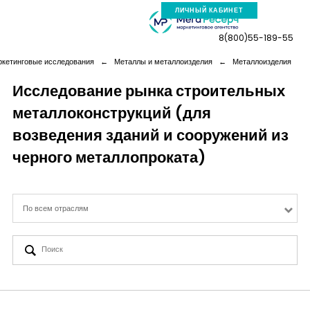
ЛИЧНЫЙ КАБИНЕТ
8(800)55-189-55
ркетинговые исследования
←
Металлы и металлоизделия
←
Металлоизделия
Исследование рынка строительных
металлоконструкций (для
Компания
возведения зданий и сооружений из
Услуги
черного металлопроката)
Новая реальность
По всем отраслям
Кейсы
Аналитика