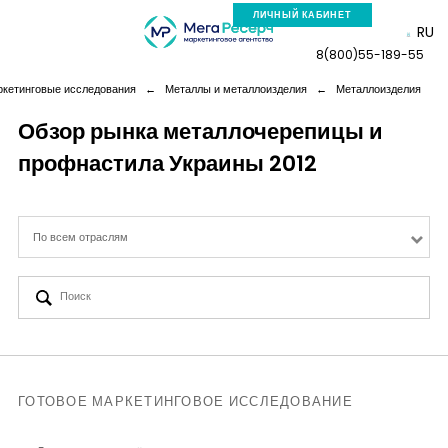
ЛИЧНЫЙ КАБИНЕТ
RU
8(800)55-189-55
ркетинговые исследования
←
Металлы и металлоизделия
←
Металлоизделия
Обзор рынка металлочерепицы и
профнастила Украины 2012
Компания
Услуги
По всем отраслям
Новая реальность
Кейсы
Аналитика
ГОТОВОЕ МАРКЕТИНГОВОЕ ИССЛЕДОВАНИЕ