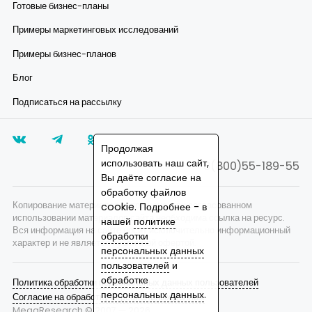
Готовые бизнес-планы
Примеры маркетинговых исследований
Примеры бизнес-планов
Блог
Подписаться на рассылку
Продолжая
использовать наш сайт,
8(800)55-189-55
Вы даёте согласие на
обработку файлов
Копирование материалов запрещено, при согласованном
cookie. Подробнее - в
использовании материалов сайта необходима ссылка на ресурс.
нашей
политике
Вся информация на сайте носит исключительно информационный
обработки
характер и не является публичной офертой.
персональных данных
пользователей
и
обработке
Политика обработки персональных данных пользователей
персональных данных
.
Согласие на обработку персональных данных
MegaResearch © 2007 —
2026