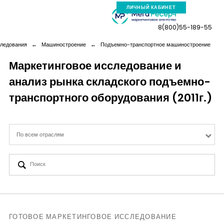
ЛИЧНЫЙ КАБИНЕТ
8(800)55-189-55
следования
←
Машиностроение
←
Подъемно-транспортное машиностроение
Маркетинговое исследование и
анализ рынка складского подъемно-
Компания
транспортного оборудования (2011г.)
Услуги
По всем отраслям
Новая реальность
Кейсы
Аналитика
ГОТОВОЕ МАРКЕТИНГОВОЕ ИССЛЕДОВАНИЕ