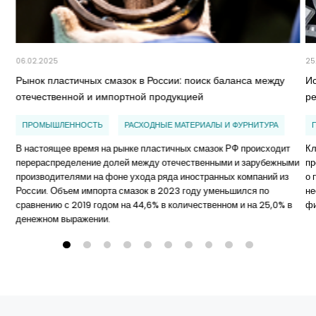
06.02.2025
25
Рынок пластичных смазок в России: поиск баланса между
И
отечественной и импортной продукцией
р
ПРОМЫШЛЕННОСТЬ
РАСХОДНЫЕ МАТЕРИАЛЫ И ФУРНИТУРА
В настоящее время на рынке пластичных смазок РФ происходит
Кл
перераспределение долей между отечественными и зарубежными
пр
производителями на фоне ухода ряда иностранных компаний из
о 
России. Объем импорта смазок в 2023 году уменьшился по
не
сравнению с 2019 годом на 44,6% в количественном и на 25,0% в
ф
денежном выражении.