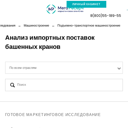
ЛИЧНЫЙ КАБИНЕТ
8(800)55-189-55
следования
←
Машиностроение
←
Подъемно-транспортное машиностроение
Анализ импортных поставок
башенных кранов
Компания
Услуги
По всем отраслям
Новая реальность
Кейсы
Аналитика
ГОТОВОЕ МАРКЕТИНГОВОЕ ИССЛЕДОВАНИЕ