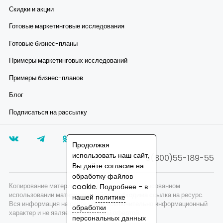
Скидки и акции
Готовые маркетинговые исследования
Готовые бизнес-планы
Примеры маркетинговых исследований
Примеры бизнес-планов
Блог
Подписаться на рассылку
Продолжая
использовать наш сайт,
8(800)55-189-55
Вы даёте согласие на
обработку файлов
Копирование материалов запрещено, при согласованном
cookie. Подробнее - в
использовании материалов сайта необходима ссылка на ресурс.
нашей
политике
Вся информация на сайте носит исключительно информационный
обработки
характер и не является публичной офертой.
персональных данных