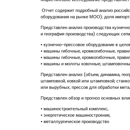
Отчет содержит подробный анализ российск
оборудования на рынке МОО); доля импорта
Представлен анализ производства кузнечно
и география производства) следующих сегм
• кузнечно-прессовое оборудование в цело
• машины гибочные, кромкогибочные, прав
• машины гибочные, кромкогибочные, прав
• машины и молоты ковочные, штамповочны
Представлен анализ (объем, динамика, гео
штамповкой, ковкой или штамповкой; станк
или вырубных; прессов для обработки мет
Представлен обзор и прогноз основных вли
• машиностроительный комплекс,
• энергетическое машиностроение,
• металлургическое производство