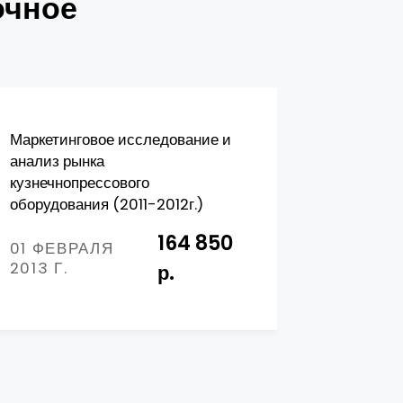
очное
Маркетинговое исследование и
Бизнес-
анализ рынка
Экспресс
кузнечнопрессового
для прои
оборудования (2011-2012г.)
2026 год
164 850
01 ФЕВРАЛЯ
01 АВГ
2013 Г.
Г.
р.