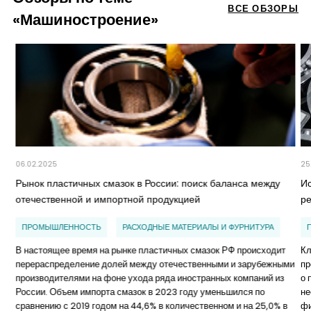
ВСЕ ОБЗОРЫ
«Машиностроение»
06.02.2025
25
Рынок пластичных смазок в России: поиск баланса между
И
отечественной и импортной продукцией
р
ПРОМЫШЛЕННОСТЬ
РАСХОДНЫЕ МАТЕРИАЛЫ И ФУРНИТУРА
В настоящее время на рынке пластичных смазок РФ происходит
Кл
перераспределение долей между отечественными и зарубежными
пр
производителями на фоне ухода ряда иностранных компаний из
о 
России. Объем импорта смазок в 2023 году уменьшился по
не
сравнению с 2019 годом на 44,6% в количественном и на 25,0% в
ф