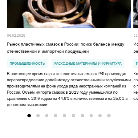
06.02.2025
25
Рынок пластичных смазок в России: поиск баланса между
И
отечественной и импортной продукцией
р
ПРОМЫШЛЕННОСТЬ
РАСХОДНЫЕ МАТЕРИАЛЫ И ФУРНИТУРА
В настоящее время на рынке пластичных смазок РФ происходит
Кл
перераспределение долей между отечественными и зарубежными
пр
производителями на фоне ухода ряда иностранных компаний из
о 
России. Объем импорта смазок в 2023 году уменьшился по
не
сравнению с 2019 годом на 44,6% в количественном и на 25,0% в
ф
денежном выражении.