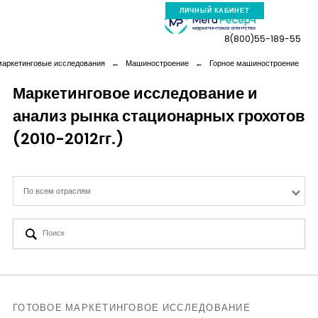
ЛИЧНЫЙ КАБИНЕТ
8(800)55-189-55
маркетинговые исследования
←
Машиностроение
←
Горное машиностроение
Маркетинговое исследование и
анализ рынка стационарных грохотов
Компания
(2010-2012гг.)
Услуги
По всем отраслям
Новая реальность
Кейсы
Аналитика
ГОТОВОЕ МАРКЕТИНГОВОЕ ИССЛЕДОВАНИЕ