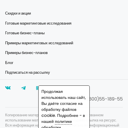
Скидки и акции
Готовые маркетинговые исследования
Готовые бизнес-планы
Примеры маркетинговых исследований
Примеры бизнес-планов
Блог
Подписаться на рассылку
Продолжая
использовать наш сайт,
8(800)55-189-55
Вы даёте согласие на
обработку файлов
Копирование материалов запрещено, при согласованном
cookie. Подробнее - в
использовании материалов сайта необходима ссылка на ресурс.
нашей
политике
Вся информация на сайте носит исключительно информационный
обработки