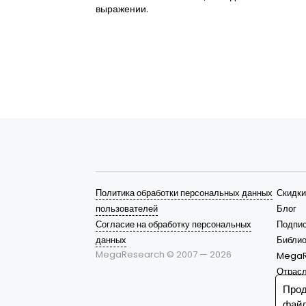
выражении.
Политика обработки персональных данных
Скидки
пользователей
Блог
Согласие на обработку персональных
Подпис
данных
Библио
MegaResearch © 2007 —
2026
MegaR
Отрас
Решен
Прод
файл