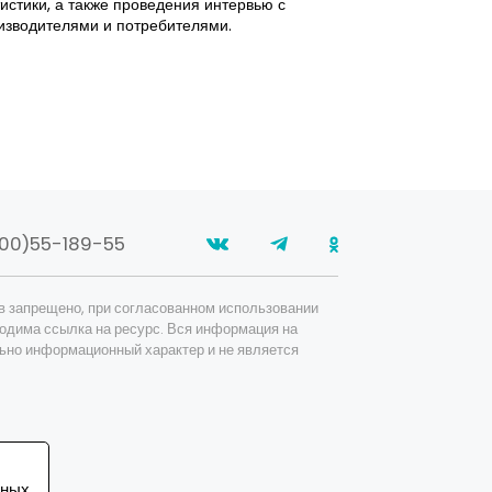
тистики, а также проведения интервью с
стороны вторичн
изводителями и потребителями.
поддерживать п
относительно вы
00)55-189-55
в запрещено, при согласованном использовании
одима ссылка на ресурс. Вся информация на
ьно информационный характер и не является
ьных