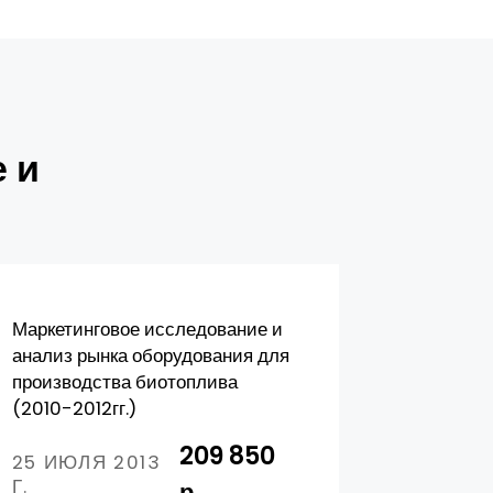
 и
Маркетинговое исследование и
Маркетин
анализ рынка оборудования для
анализ р
производства биотоплива
электрох
(2010-2012гг.)
оборудов
209 850
25 ИЮЛЯ 2013
01 ФЕВ
Г.
Г.
р.