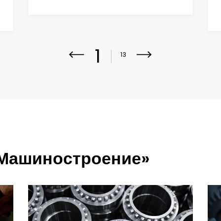
1
13
«Машиностроение»