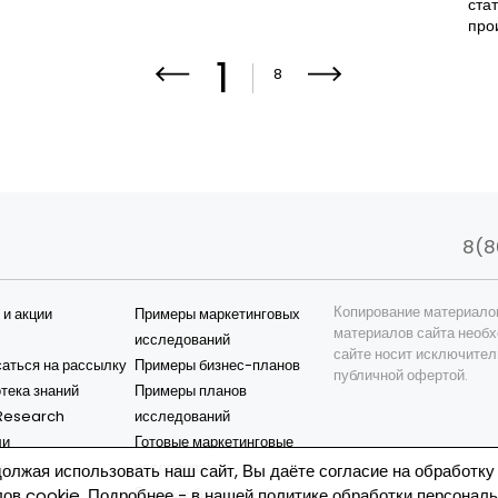
ста
про
1
8
8(8
Копирование материало
 и акции
Примеры маркетинговых
материалов сайта необх
исследований
сайте носит исключител
аться на рассылку
Примеры бизнес-планов
публичной офертой.
тека знаний
Примеры планов
esearch
исследований
ли
Готовые маркетинговые
ия
исследования
олжая использовать наш сайт, Вы даёте согласие на обработку
Готовые бизнес-планы
ов cookie. Подробнее - в нашей
политике обработки персонал