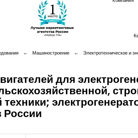
Компания
К
едования
←
Машиностроение
←
Электротехническое и эн
вигателей для электроге
ельскохозяйственной, стр
техники; электрогенерат
в России