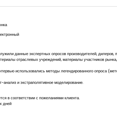
ынка
ектронный
ужили данные экспертных опросов производителей, дилеров, пр
атериалы отраслевых учреждений, материалы участников рынка
нтервью использовались методы легендированного опроса (мето
т-анализ и экстраполятивное моделирование.
ся в соответствии с пожеланиями клиента.
х дней