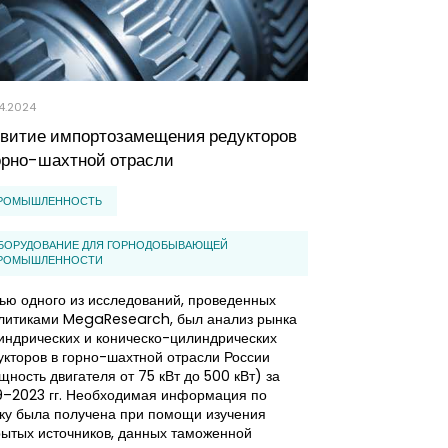
4.2024
10.06.2020
звитие импортозамещения редукторов
Обзор рынка 
орно-шахтной отрасли
аккумулятров
2025 год)
РОМЫШЛЕННОСТЬ
ПРОМЫШЛЕННО
БОРУДОВАНИЕ ДЛЯ ГОРНОДОБЫВАЮЩЕЙ
РОМЫШЛЕННОСТИ
ПРОИЗВОДСТВО 
ью одного из исследований, проведенных
В кризисные вр
литиками MegaResearch, был анализ рынка
стараются сокра
индрических и коническо-цилиндрических
покупают предм
укторов в горно-шахтной отрасли России
необходимости. Д
щность двигателя от 75 кВт до 500 кВт) за
автомобиле, та
9–2023 гг. Необходимая информация по
становится акку
ку была получена при помощи изучения
независимо от э
рытых источников, данных таможенной
среднем один ра