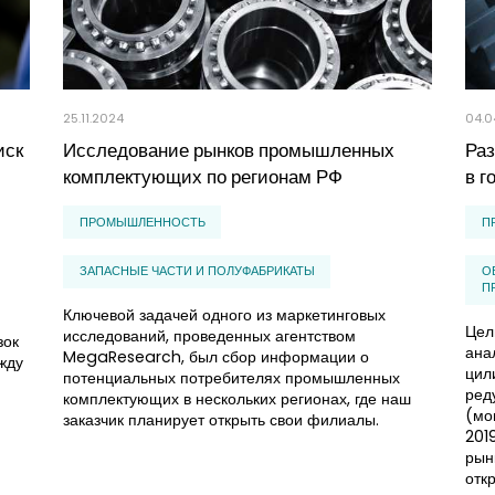
25.11.2024
04.0
иск
Исследование рынков промышленных
Ра
комплектующих по регионам РФ
в г
ПРОМЫШЛЕННОСТЬ
П
ЗАПАСНЫЕ ЧАСТИ И ПОЛУФАБРИКАТЫ
О
П
Ключевой задачей одного из маркетинговых
Цел
исследований, проведенных агентством
зок
ана
MegaResearch, был сбор информации о
жду
цил
потенциальных потребителях промышленных
ред
комплектующих в нескольких регионах, где наш
(мо
заказчик планирует открыть свои филиалы.
201
рын
отк