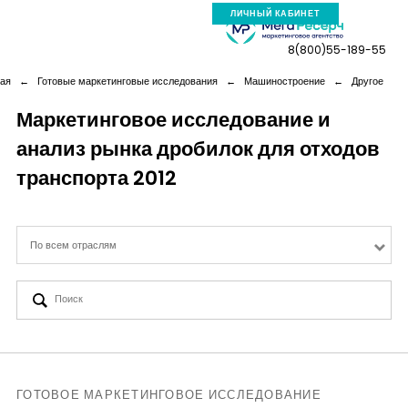
ЛИЧНЫЙ КАБИНЕТ
8(800)55-189-55
ная
←
Готовые маркетинговые исследования
←
Машиностроение
←
Другое
Маркетинговое исследование и
анализ рынка дробилок для отходов
Компания
транспорта 2012
Услуги
По всем отраслям
Новая реальность
Кейсы
Аналитика
ГОТОВОЕ МАРКЕТИНГОВОЕ ИССЛЕДОВАНИЕ