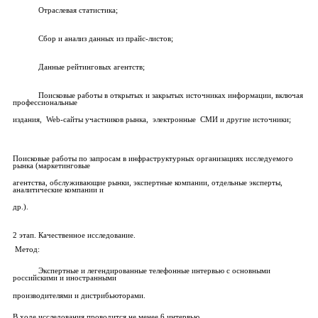
Отраслевая статистика;
Сбор и анализ данных из прайс-листов;
Данные рейтинговых агентств;
Поисковые работы в открытых и закрытых источниках информации, включая
профессиональные
издания, Web-сайты участников рынка, электронные СМИ и другие источники;
Поисковые работы по запросам в инфраструктурных организациях исследуемого
рынка (маркетинговые
агентства, обслуживающие рынки, экспертные компании, отдельные эксперты,
аналитические компании и
др.).
2 этап. Качественное исследование.
Метод:
Экспертные и легендированные телефонные интервью с основными
российскими и иностранными
производителями и дистрибьюторами.
В ходе исследования проводится не менее 6 интервью.