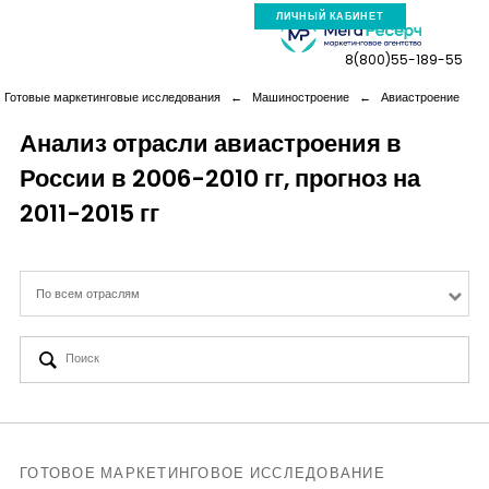
ЛИЧНЫЙ КАБИНЕТ
8(800)55-189-55
Готовые маркетинговые исследования
←
Машиностроение
←
Авиастроение
Анализ отрасли авиастроения в
России в 2006-2010 гг, прогноз на
Компания
2011-2015 гг
Услуги
По всем отраслям
Новая реальность
Кейсы
Аналитика
ГОТОВОЕ МАРКЕТИНГОВОЕ ИССЛЕДОВАНИЕ