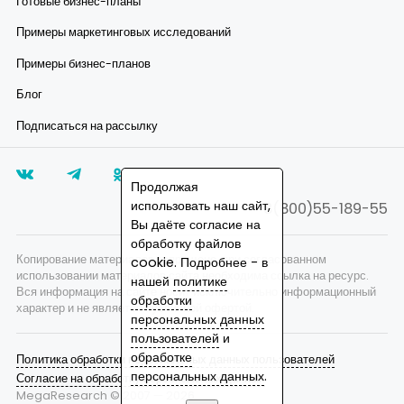
Готовые бизнес-планы
Примеры маркетинговых исследований
Примеры бизнес-планов
Блог
Подписаться на рассылку
Продолжая
использовать наш сайт,
8(800)55-189-55
Вы даёте согласие на
обработку файлов
Копирование материалов запрещено, при согласованном
cookie. Подробнее - в
использовании материалов сайта необходима ссылка на ресурс.
нашей
политике
Вся информация на сайте носит исключительно информационный
обработки
характер и не является публичной офертой.
персональных данных
пользователей
и
обработке
Политика обработки персональных данных пользователей
персональных данных
.
Согласие на обработку персональных данных
MegaResearch © 2007 —
2026