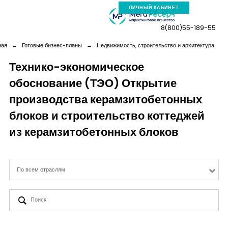
ЛИЧНЫЙ КАБИНЕТ
8(800)55-189-55
ная
←
Готовые бизнес-планы
←
Недвижимость, строительство и архитектура
Технико-экономическое
обоснование (ТЭО) Открытие
Компания
производства керамзитобетонных
Услуги
блоков и строительство коттеджей
из керамзитобетонных блоков
Новая реальность
По всем отраслям
Кейсы
Аналитика