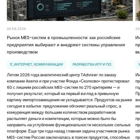
06.08.2026
29
Рынок MES-систем в промышленности: как российские
И
предприятия выбирают и внедряют системы управления
п
производством
в
IT, ИНТЕРНЕТ, КОММУНИКАЦИИ
РАЗРАБОТКА ИГР И ПО
Летом 2026 года аналитический центр TAdviser по заказу
Ин
компании Axenix и при участии Фонда «Сколково» протестировал
пр
60 с лишним российских MES-систем по 270 критериям — и
го
получил результат, который на первый взгляд в привычную
Пр
картину импортозамещения не укладывается. Продуктов на рынке
вн
сегодня в избытке: предложение обгоняет реальный спрос, а
из
конкуренция между большим количеством разработчиков
ин
распыляет деньги и компетенции, которые можно было бы
пр
направить на углубление функциональности нескольких сильных
пр
платформ. Еще три года назад главная задача участников рынка
об
MES-систем России заключалась в поиске продуктов, способных
пр