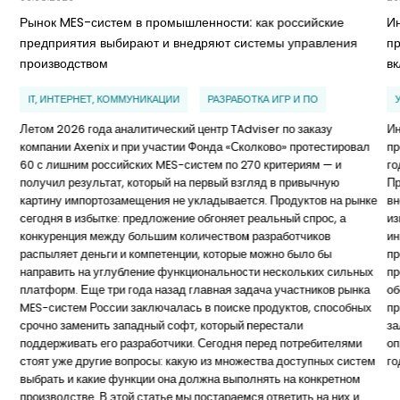
Рынок MES-систем в промышленности: как российские
И
предприятия выбирают и внедряют системы управления
п
производством
в
IT, ИНТЕРНЕТ, КОММУНИКАЦИИ
РАЗРАБОТКА ИГР И ПО
Летом 2026 года аналитический центр TAdviser по заказу
Ин
компании Axenix и при участии Фонда «Сколково» протестировал
пр
60 с лишним российских MES-систем по 270 критериям — и
го
получил результат, который на первый взгляд в привычную
Пр
картину импортозамещения не укладывается. Продуктов на рынке
вн
сегодня в избытке: предложение обгоняет реальный спрос, а
из
конкуренция между большим количеством разработчиков
ин
распыляет деньги и компетенции, которые можно было бы
пр
направить на углубление функциональности нескольких сильных
пр
платформ. Еще три года назад главная задача участников рынка
об
MES-систем России заключалась в поиске продуктов, способных
пр
срочно заменить западный софт, который перестали
за
поддерживать его разработчики. Сегодня перед потребителями
оп
стоят уже другие вопросы: какую из множества доступных систем
го
выбрать и какие функции она должна выполнять на конкретном
производстве. В этой статье мы постараемся ответить на них и