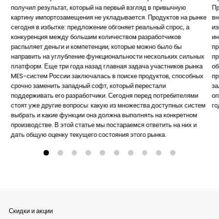
получил результат, который на первый взгляд в привычную
Пр
картину импортозамещения не укладывается. Продуктов на рынке
вн
сегодня в избытке: предложение обгоняет реальный спрос, а
из
конкуренция между большим количеством разработчиков
ин
распыляет деньги и компетенции, которые можно было бы
пр
направить на углубление функциональности нескольких сильных
пр
платформ. Еще три года назад главная задача участников рынка
об
MES-систем России заключалась в поиске продуктов, способных
пр
срочно заменить западный софт, который перестали
за
поддерживать его разработчики. Сегодня перед потребителями
оп
стоят уже другие вопросы: какую из множества доступных систем
го
выбрать и какие функции она должна выполнять на конкретном
производстве. В этой статье мы постараемся ответить на них и
дать общую оценку текущего состояния этого рынка.
Скидки и акции