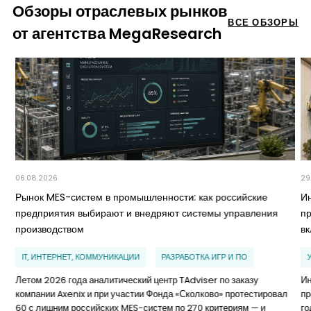
Обзоры отраслевых рынков
ВСЕ ОБЗОРЫ
от агентства MegaResearch
06.08.2026
29
Рынок MES-систем в промышленности: как российские
И
предприятия выбирают и внедряют системы управления
п
производством
в
IT, ИНТЕРНЕТ, КОММУНИКАЦИИ
РАЗРАБОТКА ИГР И ПО
Летом 2026 года аналитический центр TAdviser по заказу
Ин
компании Axenix и при участии Фонда «Сколково» протестировал
пр
60 с лишним российских MES-систем по 270 критериям — и
го