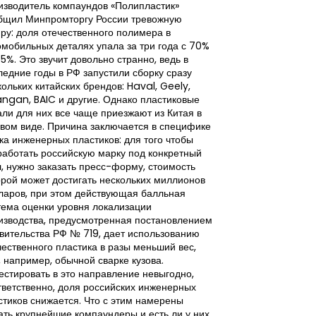
изводитель компаундов «Полипластик»
бщил Минпромторгу России тревожную
Рынок искусстве
ру: доля отечественного полимера в
частью новой п
омобильных деталях упала за три года с 70%
бизнеса, при эт
35%. Это звучит довольно странно, ведь в
начинают опере
ледние годы в РФ запустили сборку сразу
экономическую г
кольких китайских брендов: Haval, Geely,
Российские ком
ngan, BAIC и другие. Однако пластиковые
искусственного 
али для них все чаще приезжают из Китая в
повышения эффе
овом виде. Причина заключается в специфике
процессов цифро
ка инженерных пластиков: для того чтобы
внимания сегод
работать российскую марку под конкретный
финансово-орга
л, нужно заказать пресс-форму, стоимость
стоит внедрение
орой может достигать нескольких миллионов
окупаться, каки
ларов, при этом действующая балльная
целесообразно 
тема оценки уровня локализации
и какие компет
изводства, предусмотренная постановлением
получения изме
вительства РФ № 719, дает использованию
Поэтому главное
чественного пластика в разы меньший вес,
промышленного 
, например, обычной сварке кузова.
наборе доступны
естировать в это направление невыгодно,
внедрения.
тветственно, доля российских инженерных
стиков снижается. Что с этим намерены
ать крупнейшие компаундеры и есть ли у них