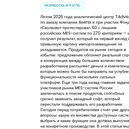
РАЗРАБОТКА ИГР И ПО
Летом 2026 года аналитический центр TAdvis
по заказу компании Axenix и при участии Фон
«Сколково» протестировал 60 с лишним
российских MES-систем по 270 критериям — 
получил результат, который на первый взгляд 
привычную картину импортозамещения не
укладывается. Продуктов на рынке сегодня в
избытке: предложение обгоняет реальный спр
а конкуренция между большим количеством
разработчиков распыляет деньги и компетенц
которые можно было бы направить на углубл
функциональности нескольких сильных
платформ. Еще три года назад главная задач
участников рынка MES-систем России
заключалась в поиске продуктов, способных
срочно заменить западный софт, который
перестали поддерживать его разработчики.
Сегодня перед потребителями стоят уже друг
вопросы: какую из множества доступных сист
выбрать и какие функции она должна выполня
на конкретном производстве. В этой статье мы