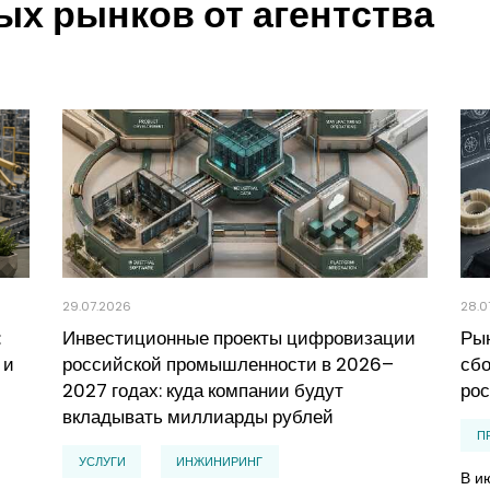
х рынков от агентства
29.07.2026
28.0
:
Инвестиционные проекты цифровизации
Рын
 и
российской промышленности в 2026–
сбо
2027 годах: куда компании будут
рос
вкладывать миллиарды рублей
П
УСЛУГИ
ИНЖИНИРИНГ
В и