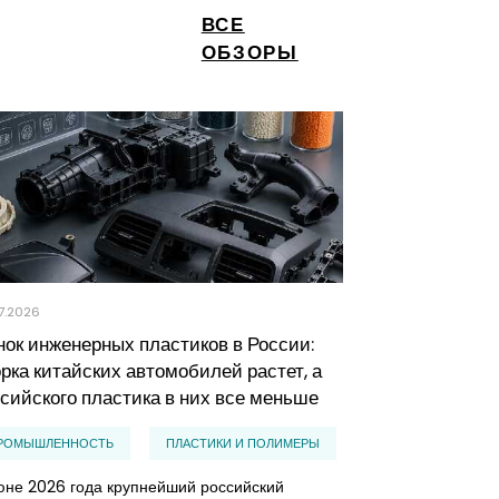
ВСЕ
ОБЗОРЫ
7.2026
23.07.2026
ок инженерных пластиков в России:
Российский р
рка китайских автомобилей растет, а
почему побеж
сийского пластика в них все меньше
эффективные 
РОМЫШЛЕННОСТЬ
ПЛАСТИКИ И ПОЛИМЕРЫ
IT, ИНТЕРНЕТ, 
юне 2026 года крупнейший российский
ПРОЧИЕ IT УСЛУ