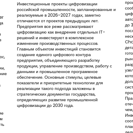
про
Инвестиционные проекты цифровизации
соо
российской промышленности, запланированные и
циф
реализуемые в 2026–2027 годах, заметно
er
авт
отличаются от проектов предыдущих лет.
да
до 
Предприятия все реже рассматривают
пос
цифровизацию как внедрение отдельных IT-
и
нес
решений и инвестируют в комплексное
в
Cha
изменение производственных процессов.
дет
Главным объектом инвестиций становится
гот
создание единого цифрового контура
ос,
рын
предприятия, объединяющего разработку
раз
продукции, управление производством, работу с
ии,
узе
данными и промышленное программное
ение
кот
обеспечение. Основные стимулы, целевые
дол
показатели и приоритетные технологии для
а
сис
реализации такого подхода заложены в
про
стратегических документах государства,
Пра
определяющих развитие промышленной
оте
цифровизации до 2030 года.
чем
ие
Инв
ем
соо
ть
пла
дел