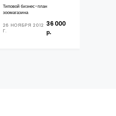
Типовой бизнес-план
Бизнес-п
зоомагазина
парфюм
36 000
26 НОЯБРЯ 2012
09 АВГ
Г.
Г.
р.