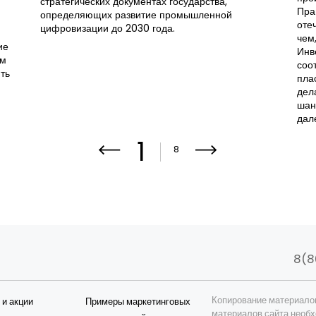
стратегических документах государства,
Пра
определяющих развитие промышленной
оте
цифровизации до 2030 года.
чем
ие
Инв
ем
соо
ть
пла
дел
шан
дале
1
8
8(8
Копирование материало
 и акции
Примеры маркетинговых
материалов сайта необх