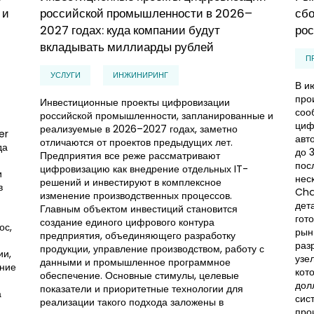
 и
российской промышленности в 2026–
сбо
2027 годах: куда компании будут
рос
вкладывать миллиарды рублей
П
УСЛУГИ
ИНЖИНИРИНГ
В и
про
Инвестиционные проекты цифровизации
соо
российской промышленности, запланированные и
циф
реализуемые в 2026–2027 годах, заметно
er
авт
отличаются от проектов предыдущих лет.
да
до 
Предприятия все реже рассматривают
пос
цифровизацию как внедрение отдельных IT-
и
нес
решений и инвестируют в комплексное
в
Cha
изменение производственных процессов.
дет
Главным объектом инвестиций становится
гот
создание единого цифрового контура
ос,
рын
предприятия, объединяющего разработку
раз
продукции, управление производством, работу с
ии,
узе
данными и промышленное программное
ение
кот
обеспечение. Основные стимулы, целевые
дол
показатели и приоритетные технологии для
а
сис
реализации такого подхода заложены в
про