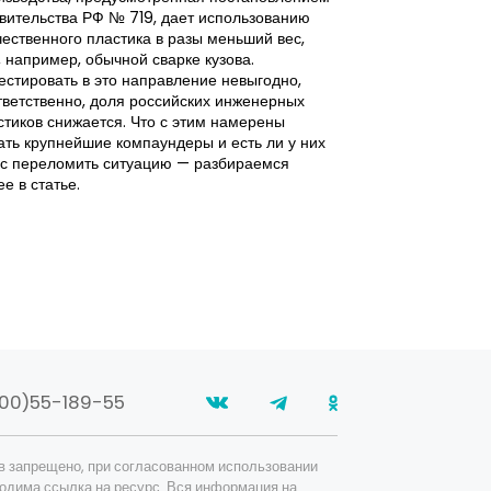
получения изме
вительства РФ № 719, дает использованию
Поэтому главное
чественного пластика в разы меньший вес,
промышленного 
, например, обычной сварке кузова.
наборе доступны
естировать в это направление невыгодно,
внедрения.
тветственно, доля российских инженерных
стиков снижается. Что с этим намерены
ать крупнейшие компаундеры и есть ли у них
с переломить ситуацию — разбираемся
е в статье.
00)55-189-55
в запрещено, при согласованном использовании
одима ссылка на ресурс. Вся информация на