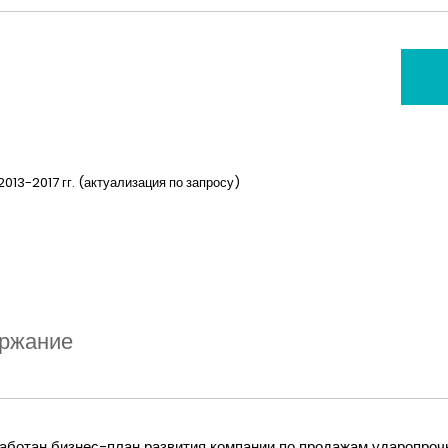
013-2017 гг. (актуализация по запросу)
ржание
ботан бизнес-план развития компании по продажам ударопроч