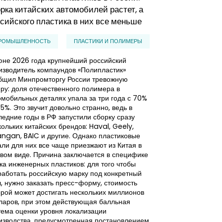
рка китайских автомобилей растет, а
почему побеж
сийского пластика в них все меньше
эффективные 
РОМЫШЛЕННОСТЬ
ПЛАСТИКИ И ПОЛИМЕРЫ
IT, ИНТЕРНЕТ, 
юне 2026 года крупнейший российский
ПРОЧИЕ IT УСЛУ
изводитель компаундов «Полипластик»
бщил Минпромторгу России тревожную
Рынок искусстве
ру: доля отечественного полимера в
частью новой п
омобильных деталях упала за три года с 70%
бизнеса, при эт
35%. Это звучит довольно странно, ведь в
начинают опере
ледние годы в РФ запустили сборку сразу
экономическую г
кольких китайских брендов: Haval, Geely,
Российские ком
ngan, BAIC и другие. Однако пластиковые
искусственного 
али для них все чаще приезжают из Китая в
повышения эффе
овом виде. Причина заключается в специфике
процессов цифро
ка инженерных пластиков: для того чтобы
внимания сегод
работать российскую марку под конкретный
финансово-орга
л, нужно заказать пресс-форму, стоимость
стоит внедрение
орой может достигать нескольких миллионов
окупаться, каки
ларов, при этом действующая балльная
целесообразно 
тема оценки уровня локализации
и какие компет
изводства, предусмотренная постановлением