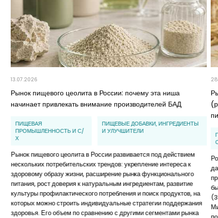
13.07.2026
28
Рынок пищевого цеолита в России: почему эта ниша
Р
начинает привлекать внимание производителей БАД
(
п
ПИЩЕВАЯ
ПИЩЕВЫЕ ДОБАВКИ, ИНГРЕДИЕНТЫ
ПРОМЫШЛЕННОСТЬ И С/
И УЛУЧШИТЕЛИ
Х
Рынок пищевого цеолита в России развивается под действием
Ро
нескольких потребительских трендов: укрепление интереса к
да
здоровому образу жизни, расширение рынка функционального
пр
питания, рост доверия к натуральным ингредиентам, развитие
бы
культуры профилактического потребления и поиск продуктов, на
(3
которых можно строить индивидуальные стратегии поддержания
Ми
здоровья. Его объем по сравнению с другими сегментами рынка
по