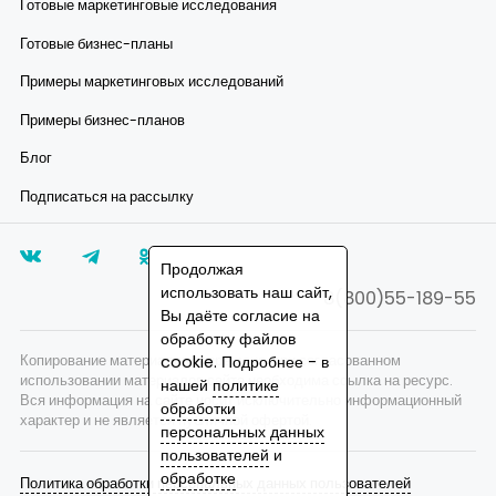
Готовые маркетинговые исследования
Готовые бизнес-планы
Примеры маркетинговых исследований
Примеры бизнес-планов
Блог
Подписаться на рассылку
Продолжая
использовать наш сайт,
8(800)55-189-55
Вы даёте согласие на
обработку файлов
cookie. Подробнее - в
Копирование материалов запрещено, при согласованном
использовании материалов сайта необходима ссылка на ресурс.
нашей
политике
Вся информация на сайте носит исключительно информационный
обработки
характер и не является публичной офертой.
персональных данных
пользователей
и
обработке
Политика обработки персональных данных пользователей