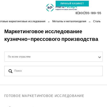
ЛИЧНЫЙ КАБИНЕТ
8(800)55-189-55
отовые маркетинговые исследования
←
Металлы и металлоизделия
←
Сталь
Маркетинговое исследование
кузнечно-прессового производства
Компания
Услуги
По всем отраслям
Новая реальность
Кейсы
Аналитика
ГОТОВОЕ МАРКЕТИНГОВОЕ ИССЛЕДОВАНИЕ