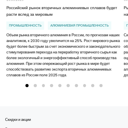
Российский рынок вторичных алюминиевых сплавов будет
Р
расти вслед за мировым
н
ПРОМЫШЛЕННОСТЬ
АЛЮМИНИЕВАЯ ПРОМЫШЛЕННОСТЬ
Объем рынка вторичного алюминия в России, по прогнозам наших
Си
аналитиков, к 2030 году увеличится на 25%. Рост мирового рынка
со
будет более быстрым за счет экономического и законодательного
об
стимулирования перехода на переработку вторичного сырья как
ра
более экологичный и энергоэффективный способ производства
оц
алюминия. При этом опережающий рост рынка в мире будет
во
способствовать развитию экспорта вторичных алюминиевых
ал
сплавов из России поле 2025 года.
до
Скидки и акции