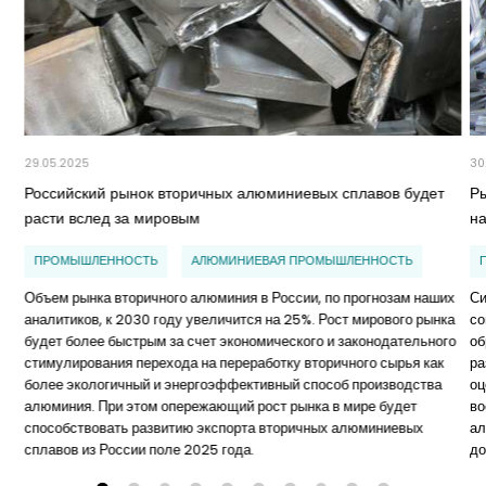
29.05.2025
30
Российский рынок вторичных алюминиевых сплавов будет
Р
расти вслед за мировым
н
ПРОМЫШЛЕННОСТЬ
АЛЮМИНИЕВАЯ ПРОМЫШЛЕННОСТЬ
Объем рынка вторичного алюминия в России, по прогнозам наших
Си
аналитиков, к 2030 году увеличится на 25%. Рост мирового рынка
со
будет более быстрым за счет экономического и законодательного
об
стимулирования перехода на переработку вторичного сырья как
ра
более экологичный и энергоэффективный способ производства
оц
алюминия. При этом опережающий рост рынка в мире будет
во
способствовать развитию экспорта вторичных алюминиевых
ал
сплавов из России поле 2025 года.
до