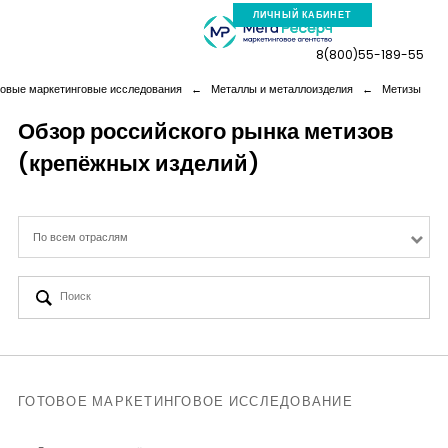
ЛИЧНЫЙ КАБИНЕТ
8(800)55-189-55
товые маркетинговые исследования
←
Металлы и металлоизделия
←
Метизы
Обзор российского рынка метизов
(крепёжных изделий)
Компания
Услуги
По всем отраслям
Новая реальность
Кейсы
Аналитика
ГОТОВОЕ МАРКЕТИНГОВОЕ ИССЛЕДОВАНИЕ