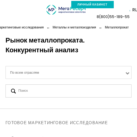
ЛИЧНЫЙ КАБИНЕТ
R
8(800)55-189-55
аркетинговые исследования
←
Металлы и металлоизделия
←
Металлопрокат
Рынок металлопроката.
Конкурентный анализ
Компания
Услуги
По всем отраслям
Новая реальность
Кейсы
Аналитика
ГОТОВОЕ МАРКЕТИНГОВОЕ ИССЛЕДОВАНИЕ