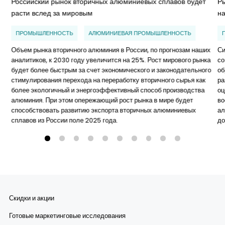
Российский рынок вторичных алюминиевых сплавов будет
Р
расти вслед за мировым
н
ПРОМЫШЛЕННОСТЬ
АЛЮМИНИЕВАЯ ПРОМЫШЛЕННОСТЬ
Объем рынка вторичного алюминия в России, по прогнозам наших
Си
аналитиков, к 2030 году увеличится на 25%. Рост мирового рынка
со
будет более быстрым за счет экономического и законодательного
об
стимулирования перехода на переработку вторичного сырья как
ра
более экологичный и энергоэффективный способ производства
оц
алюминия. При этом опережающий рост рынка в мире будет
во
способствовать развитию экспорта вторичных алюминиевых
ал
сплавов из России поле 2025 года.
до
Скидки и акции
Готовые маркетинговые исследования