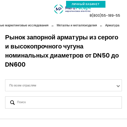
ЛИЧНЫЙ КАБИНЕТ
8(800)55-189-55
вые маркетинговые исследования
←
Металлы и металлоизделия
←
Арматура
Рынок запорной арматуры из серого
и высокопрочного чугуна
Компания
номинальных диаметров от DN50 до
Услуги
DN600
Новая реальность
По всем отраслям
Кейсы
Аналитика