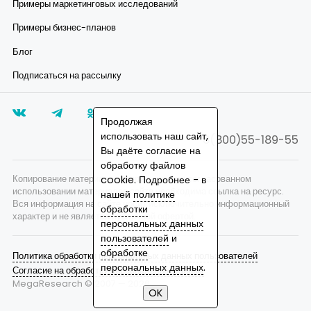
Примеры маркетинговых исследований
Примеры бизнес-планов
Блог
Подписаться на рассылку
Продолжая
использовать наш сайт,
8(800)55-189-55
Вы даёте согласие на
обработку файлов
Копирование материалов запрещено, при согласованном
cookie. Подробнее - в
использовании материалов сайта необходима ссылка на ресурс.
нашей
политике
Вся информация на сайте носит исключительно информационный
обработки
характер и не является публичной офертой.
персональных данных
пользователей
и
обработке
Политика обработки персональных данных пользователей
персональных данных
.
Согласие на обработку персональных данных
MegaResearch © 2007 —
2026