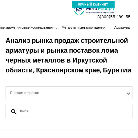
ЛИЧНЫЙ КАБИНЕТ
8(800)55-189-55
вые маркетинговые исследования
←
Металлы и металлоизделия
←
Арматура
Анализ рынка продаж строительной
арматуры и рынка поставок лома
Компания
черных металлов в Иркутской
Услуги
области, Красноярском крае, Бурятии
Новая реальность
По всем отраслям
Кейсы
Аналитика