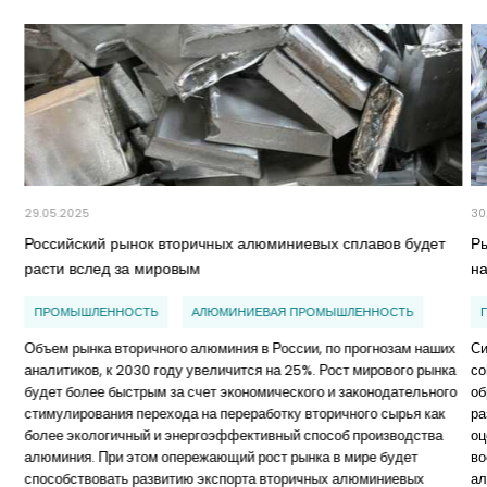
29.05.2025
30
Российский рынок вторичных алюминиевых сплавов будет
Р
расти вслед за мировым
н
ПРОМЫШЛЕННОСТЬ
АЛЮМИНИЕВАЯ ПРОМЫШЛЕННОСТЬ
Объем рынка вторичного алюминия в России, по прогнозам наших
Си
аналитиков, к 2030 году увеличится на 25%. Рост мирового рынка
со
будет более быстрым за счет экономического и законодательного
об
стимулирования перехода на переработку вторичного сырья как
ра
более экологичный и энергоэффективный способ производства
оц
алюминия. При этом опережающий рост рынка в мире будет
во
способствовать развитию экспорта вторичных алюминиевых
ал