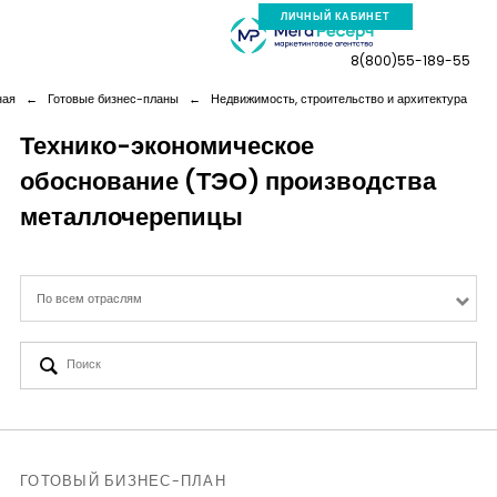
ЛИЧНЫЙ КАБИНЕТ
8(800)55-189-55
ная
←
Готовые бизнес-планы
←
Недвижимость, строительство и архитектура
Технико-экономическое
обоснование (ТЭО) производства
Компания
металлочерепицы
Услуги
По всем отраслям
Новая реальность
Кейсы
Аналитика
ГОТОВЫЙ БИЗНЕС-ПЛАН