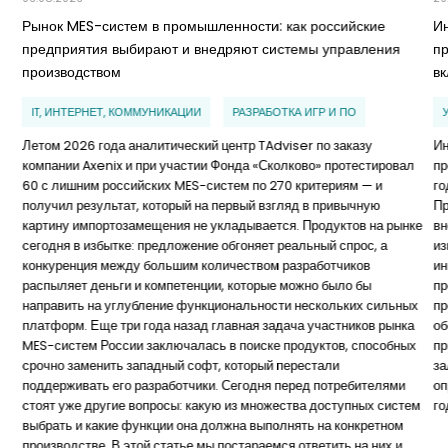
Рынок MES-систем в промышленности: как российские
И
предприятия выбирают и внедряют системы управления
п
производством
в
IT, ИНТЕРНЕТ, КОММУНИКАЦИИ
РАЗРАБОТКА ИГР И ПО
Летом 2026 года аналитический центр TAdviser по заказу
Ин
компании Axenix и при участии Фонда «Сколково» протестировал
пр
60 с лишним российских MES-систем по 270 критериям — и
го
получил результат, который на первый взгляд в привычную
Пр
картину импортозамещения не укладывается. Продуктов на рынке
вн
сегодня в избытке: предложение обгоняет реальный спрос, а
из
конкуренция между большим количеством разработчиков
ин
распыляет деньги и компетенции, которые можно было бы
пр
направить на углубление функциональности нескольких сильных
пр
платформ. Еще три года назад главная задача участников рынка
об
MES-систем России заключалась в поиске продуктов, способных
пр
срочно заменить западный софт, который перестали
за
поддерживать его разработчики. Сегодня перед потребителями
оп
стоят уже другие вопросы: какую из множества доступных систем
го
выбрать и какие функции она должна выполнять на конкретном
производстве. В этой статье мы постараемся ответить на них и