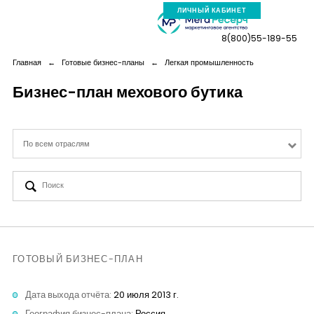
ЛИЧНЫЙ КАБИНЕТ
8(800)55-189-55
Главная
←
Готовые бизнес-планы
←
Легкая промышленность
Бизнес-план мехового бутика
Компания
По всем отраслям
Услуги
Новая реальность
Кейсы
ГОТОВЫЙ БИЗНЕС-ПЛАН
Аналитика
Дата выхода отчёта:
20 июля 2013 г.
География бизнес-плана:
Россия