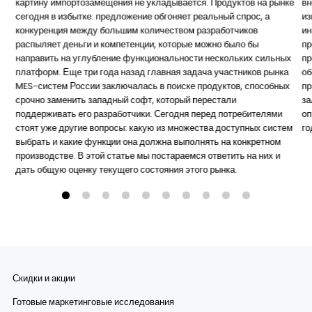
картину импортозамещения не укладывается. Продуктов на рынке
вн
сегодня в избытке: предложение обгоняет реальный спрос, а
из
конкуренция между большим количеством разработчиков
ин
распыляет деньги и компетенции, которые можно было бы
пр
направить на углубление функциональности нескольких сильных
пр
платформ. Еще три года назад главная задача участников рынка
об
MES-систем России заключалась в поиске продуктов, способных
пр
срочно заменить западный софт, который перестали
за
поддерживать его разработчики. Сегодня перед потребителями
оп
стоят уже другие вопросы: какую из множества доступных систем
го
выбрать и какие функции она должна выполнять на конкретном
производстве. В этой статье мы постараемся ответить на них и
дать общую оценку текущего состояния этого рынка.
Скидки и акции
Готовые маркетинговые исследования