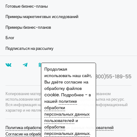
Готовые бизнес-планы
Примеры маркетинговых исследований
Примеры бизнес-планов
Блог
Подписаться на рассылку
Продолжая
использовать наш сайт,
8(800)55-189-55
Вы даёте согласие на
обработку файлов
Копирование материалов запрещено, при согласованном
cookie. Подробнее - в
использовании материалов сайта необходима ссылка на ресурс.
нашей
политике
Вся информация на сайте носит исключительно информационный
обработки
характер и не является публичной офертой.
персональных данных
пользователей
и
обработке
Политика обработки персональных данных пользователей
персональных данных
.
Согласие на обработку персональных данных