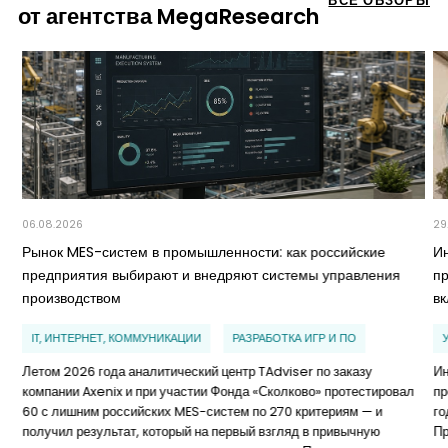
ВСЕ ОБЗОРЫ
от агентства MegaResearch
06.08.2026
29
Рынок MES-систем в промышленности: как российские
И
предприятия выбирают и внедряют системы управления
п
производством
в
IT, ИНТЕРНЕТ, КОММУНИКАЦИИ
РАЗРАБОТКА ИГР И ПО
Летом 2026 года аналитический центр TAdviser по заказу
Ин
компании Axenix и при участии Фонда «Сколково» протестировал
пр
60 с лишним российских MES-систем по 270 критериям — и
го
получил результат, который на первый взгляд в привычную
Пр