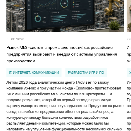
06.08.2026
29
Рынок MES-систем в промышленности: как российские
И
предприятия выбирают и внедряют системы управления
п
производством
в
IT, ИНТЕРНЕТ, КОММУНИКАЦИИ
РАЗРАБОТКА ИГР И ПО
Летом 2026 года аналитический центр TAdviser по заказу
Ин
компании Axenix и при участии Фонда «Сколково» протестировал
пр
60 с лишним российских MES-систем по 270 критериям — и
го
получил результат, который на первый взгляд в привычную
Пр
картину импортозамещения не укладывается. Продуктов на рынке
вн
сегодня в избытке: предложение обгоняет реальный спрос, а
из
конкуренция между большим количеством разработчиков
ин
распыляет деньги и компетенции, которые можно было бы
пр
направить на углубление функциональности нескольких сильных
пр