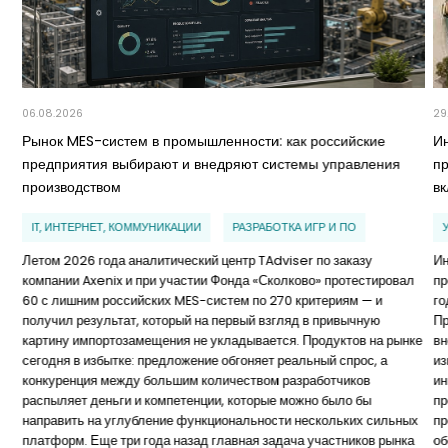
06.08.2026
29
Рынок MES-систем в промышленности: как российские
И
предприятия выбирают и внедряют системы управления
п
производством
в
IT, ИНТЕРНЕТ, КОММУНИКАЦИИ
РАЗРАБОТКА ИГР И ПО
Летом 2026 года аналитический центр TAdviser по заказу
Ин
компании Axenix и при участии Фонда «Сколково» протестировал
пр
60 с лишним российских MES-систем по 270 критериям — и
го
получил результат, который на первый взгляд в привычную
Пр
картину импортозамещения не укладывается. Продуктов на рынке
вн
сегодня в избытке: предложение обгоняет реальный спрос, а
из
конкуренция между большим количеством разработчиков
ин
распыляет деньги и компетенции, которые можно было бы
пр
направить на углубление функциональности нескольких сильных
пр
платформ. Еще три года назад главная задача участников рынка
об