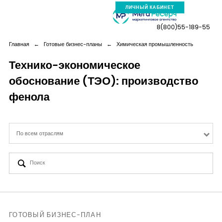
ЛИЧНЫЙ КАБИНЕТ
8(800)55-189-55
Главная
←
Готовые бизнес-планы
←
Химическая промышленность
Технико-экономическое
обоснование (ТЭО): производство
Компания
фенола
Услуги
По всем отраслям
Новая реальность
Кейсы
Аналитика
ГОТОВЫЙ БИЗНЕС-ПЛАН