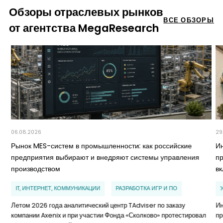
Обзоры отраслевых рынков
ВСЕ ОБЗОРЫ
от агентства MegaResearch
06.08.2026
29
Рынок MES-систем в промышленности: как российские
И
предприятия выбирают и внедряют системы управления
п
производством
в
IT, ИНТЕРНЕТ, КОММУНИКАЦИИ
РАЗРАБОТКА ИГР И ПО
Летом 2026 года аналитический центр TAdviser по заказу
Ин
компании Axenix и при участии Фонда «Сколково» протестировал
пр