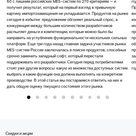
60 с лишним российских MES-систем по 270 критериям — и
го
получил результат, который на первый взгляд в привычную
Пр
картину импортозамещения не укладывается. Продуктов на рынке
вн
сегодня в избытке: предложение обгоняет реальный спрос, а
из
конкуренция между большим количеством разработчиков
ин
распыляет деньги и компетенции, которые можно было бы
пр
направить на углубление функциональности нескольких сильных
пр
платформ. Еще три года назад главная задача участников рынка
об
MES-систем России заключалась в поиске продуктов, способных
пр
срочно заменить западный софт, который перестали
за
поддерживать его разработчики. Сегодня перед потребителями
оп
стоят уже другие вопросы: какую из множества доступных систем
го
выбрать и какие функции она должна выполнять на конкретном
производстве. В этой статье мы постараемся ответить на них и
дать общую оценку текущего состояния этого рынка.
Скидки и акции