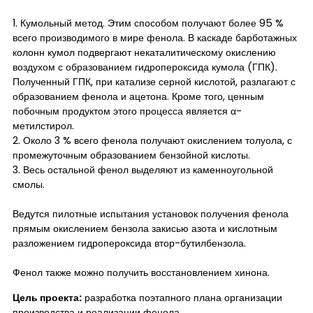
1. Кумольный метод. Этим способом получают более 95 %
всего производимого в мире фенола. В каскаде барботажных
колонн кумол подвергают некаталитическому окислению
воздухом с образованием гидропероксида кумола (ГПК).
Полученный ГПК, при катализе серной кислотой, разлагают с
образованием фенола и ацетона. Кроме того, ценным
побочным продуктом этого процесса является α-
метилстирол.
2. Около 3 % всего фенола получают окислением толуола, с
промежуточным образованием бензойной кислоты.
3. Весь остальной фенол выделяют из каменноугольной
смолы.
Ведутся пилотные испытания установок получения фенола
прямым окислением бензола закисью азота и кислотным
разложением гидропероксида втор-бутилбензола.
Фенол также можно получить восстановлением хинона.
Цель проекта:
разработка поэтапного плана организации
производства и реализации фенола.