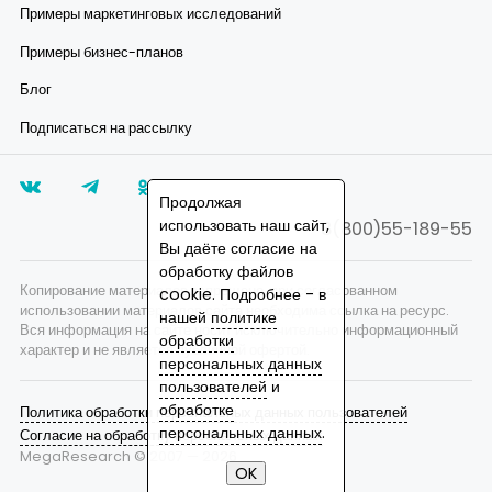
Примеры маркетинговых исследований
Примеры бизнес-планов
Блог
Подписаться на рассылку
Продолжая
использовать наш сайт,
8(800)55-189-55
Вы даёте согласие на
обработку файлов
Копирование материалов запрещено, при согласованном
cookie. Подробнее - в
использовании материалов сайта необходима ссылка на ресурс.
нашей
политике
Вся информация на сайте носит исключительно информационный
обработки
характер и не является публичной офертой.
персональных данных
пользователей
и
обработке
Политика обработки персональных данных пользователей
персональных данных
.
Согласие на обработку персональных данных
MegaResearch © 2007 —
2026