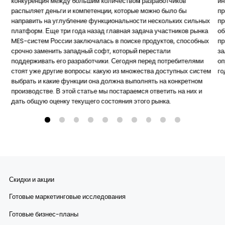
конкуренция между большим количеством разработчиков
ин
распыляет деньги и компетенции, которые можно было бы
пр
направить на углубление функциональности нескольких сильных
пр
платформ. Еще три года назад главная задача участников рынка
об
MES-систем России заключалась в поиске продуктов, способных
пр
срочно заменить западный софт, который перестали
за
поддерживать его разработчики. Сегодня перед потребителями
оп
стоят уже другие вопросы: какую из множества доступных систем
го
выбрать и какие функции она должна выполнять на конкретном
производстве. В этой статье мы постараемся ответить на них и
дать общую оценку текущего состояния этого рынка.
Скидки и акции
Готовые маркетинговые исследования
Готовые бизнес-планы