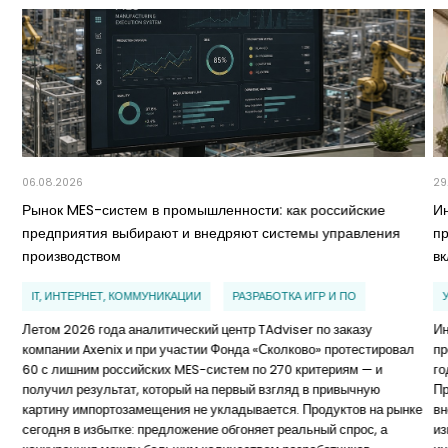
06.08.2026
29
Рынок MES-систем в промышленности: как российские
И
предприятия выбирают и внедряют системы управления
п
производством
в
IT, ИНТЕРНЕТ, КОММУНИКАЦИИ
РАЗРАБОТКА ИГР И ПО
Летом 2026 года аналитический центр TAdviser по заказу
Ин
компании Axenix и при участии Фонда «Сколково» протестировал
пр
60 с лишним российских MES-систем по 270 критериям — и
го
получил результат, который на первый взгляд в привычную
Пр
картину импортозамещения не укладывается. Продуктов на рынке
вн
сегодня в избытке: предложение обгоняет реальный спрос, а
из