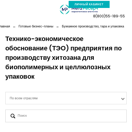
ЛИЧНЫЙ КАБИНЕТ
8(800)55-189-55
лавная
←
Готовые бизнес-планы
←
Бумажное производство, тара и упаковка
Технико-экономическое
обоснование (ТЭО) предприятия по
Компания
производству хитозана для
Услуги
биополимерных и целлюлозных
упаковок
Новая реальность
По всем отраслям
Кейсы
Аналитика