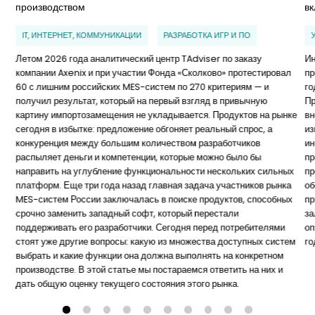
производством
в
IT, ИНТЕРНЕТ, КОММУНИКАЦИИ
РАЗРАБОТКА ИГР И ПО
Летом 2026 года аналитический центр TAdviser по заказу
Ин
компании Axenix и при участии Фонда «Сколково» протестировал
пр
60 с лишним российских MES-систем по 270 критериям — и
го
получил результат, который на первый взгляд в привычную
Пр
картину импортозамещения не укладывается. Продуктов на рынке
вн
сегодня в избытке: предложение обгоняет реальный спрос, а
из
конкуренция между большим количеством разработчиков
ин
распыляет деньги и компетенции, которые можно было бы
пр
направить на углубление функциональности нескольких сильных
пр
платформ. Еще три года назад главная задача участников рынка
об
MES-систем России заключалась в поиске продуктов, способных
пр
срочно заменить западный софт, который перестали
за
поддерживать его разработчики. Сегодня перед потребителями
оп
стоят уже другие вопросы: какую из множества доступных систем
го
выбрать и какие функции она должна выполнять на конкретном
производстве. В этой статье мы постараемся ответить на них и
дать общую оценку текущего состояния этого рынка.