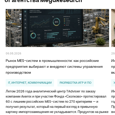
от агентства MegaResearch
06.08.2026
29
Рынок MES-систем в промышленности: как российские
И
предприятия выбирают и внедряют системы управления
п
производством
в
IT, ИНТЕРНЕТ, КОММУНИКАЦИИ
РАЗРАБОТКА ИГР И ПО
Летом 2026 года аналитический центр TAdviser по заказу
Ин
компании Axenix и при участии Фонда «Сколково» протестировал
пр
60 с лишним российских MES-систем по 270 критериям — и
го
получил результат, который на первый взгляд в привычную
Пр
картину импортозамещения не укладывается. Продуктов на рынке
вн