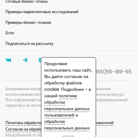
Готовые бизнес-планы
Примеры маркетинговых исследований
Примеры бизнес-планов
Блог
Подписаться на рассылку
Продолжая
использовать наш сайт,
8(800)55-189-55
Вы даёте согласие на
обработку файлов
cookie. Подробнее - в
Копирование материалов запрещено, при согласованном
использовании материалов сайта необходима ссылка на ресурс.
нашей
политике
Вся информация на сайте носит исключительно информационный
обработки
характер и не является публичной офертой.
персональных данных
пользователей
и
обработке
Политика обработки персональных данных пользователей
персональных данных
.
Согласие на обработку персональных данных
MegaResearch © 2007 —
2026