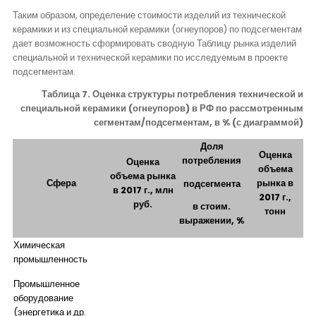
Таким образом, определение стоимости изделий из технической
керамики и из специальной керамики (огнеупоров) по подсегментам
дает возможность сформировать сводную Таблицу рынка изделий
специальной и технической керамики по исследуемым в проекте
подсегментам.
Таблица 7. Оценка структуры потребления технической и
специальной керамики (огнеупоров) в РФ по рассмотренным
сегментам/подсегментам, в % (с диаграммой)
Доля
Оценка
потребления
Оценка
объема
объема рынка
Сфера
рынка в
подсегмента
в 2017 г., млн
2017 г.,
руб.
в стоим.
тонн
выражении, %
Химическая
промышленность
Промышленное
оборудование
(энергетика и др.