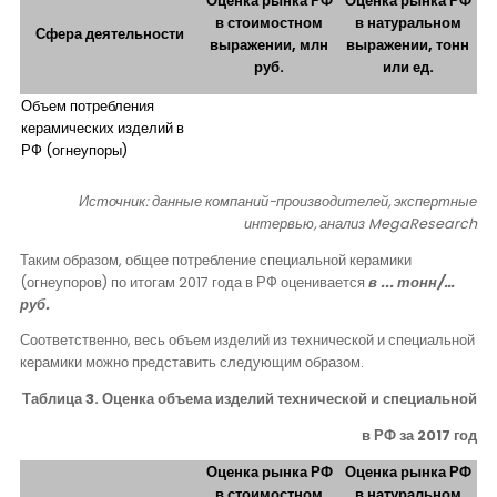
Оценка рынка РФ
Оценка рынка РФ
в стоимостном
в натуральном
Сфера деятельности
выражении, млн
выражении, тонн
руб.
или ед.
Объем потребления
керамических изделий в
РФ (огнеупоры)
Источник: данные компаний-производителей, экспертные
интервью, анализ
MegaResearch
Таким образом, общее потребление специальной керамики
(огнеупоров) по итогам 2017 года в РФ оценивается
в ... тонн/…
руб.
Соответственно, весь объем изделий из технической и специальной
керамики можно представить следующим образом.
Таблица 3. Оценка объема изделий технической и специальной
в РФ за 2017 год
Оценка рынка РФ
Оценка рынка РФ
в стоимостном
в натуральном