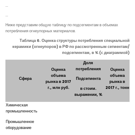
…
…
Ниже представим общую таблицу по подсегментам в объемах
потребления огнеупорных материалов.
Таблица 6. Оценка структуры потребления специальной
керамики (огнеупоров) в РФ по рассмотренным сегментам/
подсегментам, в % (с диаграммой)
Доля
потребления
Оценка
Оценка
объема
объема
Сфера
Подсегмента
рынка в 2017
рынка в
г., млн руб.
2017 г., тонн
в стоим.
выражении, %
Химическая
промышленность
Промышленное
оборудование