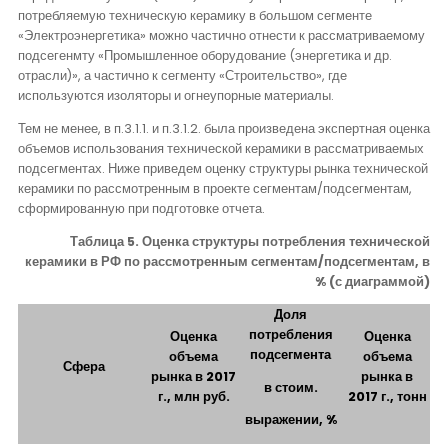
потребляемую техническую керамику в большом сегменте
«Электроэнергетика» можно частично отнести к рассматриваемому
подсегенмту «Промышленное оборудование (энергетика и др.
отрасли)», а частично к сегменту «Строительство», где
используются изоляторы и огнеупорные материалы.
Тем не менее, в п.3.1.1. и п.3.1.2. была произведена экспертная оценка
объемов использования технической керамики в рассматриваемых
подсегментах. Ниже приведем оценку структуры рынка технической
керамики по рассмотренным в проекте сегментам/подсегментам,
сформированную при подготовке отчета.
Таблица 5. Оценка структуры потребления технической
керамики в РФ по рассмотренным сегментам/подсегментам, в
% (с диаграммой)
Доля
потребления
Оценка
Оценка
подсегмента
объема
объема
Сфера
рынка в 2017
рынка в
в стоим.
г., млн руб.
2017 г., тонн
выражении, %