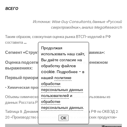
ВСЕГО
Источник: Wise Guy Consultants, данные «Русский
сверхпроводник», анализ
MegaResearch
Таким образом, совокупная оценка рынка ВТСП-изделий в РФ
составила
…
Продолжая
Сегмент «Структурная и инженерная керамика»:
использовать наш сайт,
Вы даёте согласие на
Оценка подсегментов в натуральном и денежном
обработку файлов
выражениях:
cookie. Подробнее - в
нашей
политике
Первый приоритет:
обработки
•
Химическая промышленность
персональных данных
пользователей
и
Объемы химической промышленности были использованы из
обработке
данных Росстата РФ.
персональных данных
.
Таблица 9. Динамика химического производства в РФ по ОКВЭД 2:
20 «Производство химических веществ и химических продуктов»
Изменение