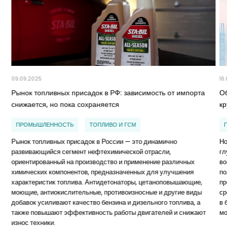
09.09.2025
16
Рынок топливных присадок в РФ: зависимость от импорта
О
снижается, но пока сохраняется
к
ПРОМЫШЛЕННОСТЬ
ТОПЛИВО И ГСМ
Рынок топливных присадок в России — это динамично
Но
развивающийся сегмент нефтехимической отрасли,
гл
ориентированный на производство и применение различных
во
химических компонентов, предназначенных для улучшения
по
характеристик топлива. Антидетонаторы, цетаноповышающие,
пр
моющие, антиокислительные, противоизносные и другие виды
ср
добавок усиливают качество бензина и дизельного топлива, а
в 
также повышают эффективность работы двигателей и снижают
мо
износ техники.