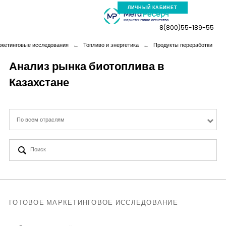
ЛИЧНЫЙ КАБИНЕТ
8(800)55-189-55
ркетинговые исследования
←
Топливо и энергетика
←
Продукты переработки
Анализ рынка биотоплива в
Казахстане
Компания
Услуги
По всем отраслям
Новая реальность
Кейсы
Аналитика
ГОТОВОЕ МАРКЕТИНГОВОЕ ИССЛЕДОВАНИЕ