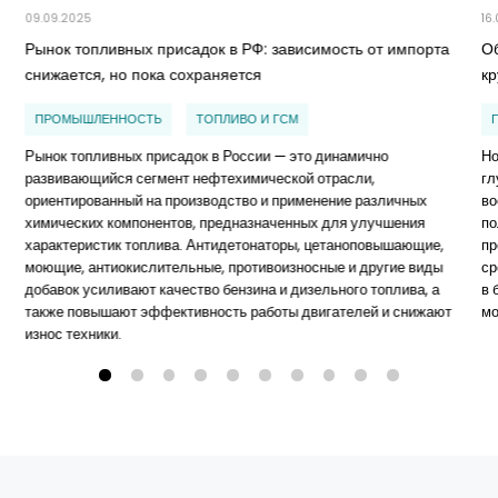
09.09.2025
16
Рынок топливных присадок в РФ: зависимость от импорта
О
снижается, но пока сохраняется
к
ПРОМЫШЛЕННОСТЬ
ТОПЛИВО И ГСМ
Рынок топливных присадок в России — это динамично
Но
развивающийся сегмент нефтехимической отрасли,
гл
ориентированный на производство и применение различных
во
химических компонентов, предназначенных для улучшения
по
характеристик топлива. Антидетонаторы, цетаноповышающие,
пр
моющие, антиокислительные, противоизносные и другие виды
ср
добавок усиливают качество бензина и дизельного топлива, а
в 
также повышают эффективность работы двигателей и снижают
мо
износ техники.