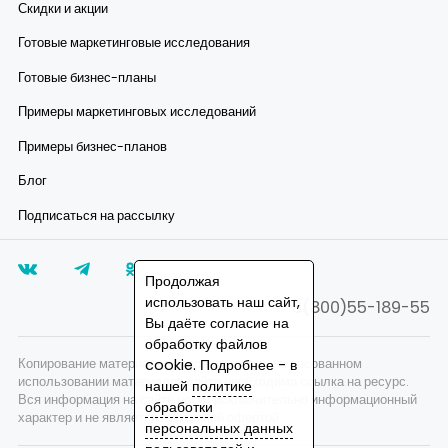
Скидки и акции
Готовые маркетинговые исследования
Готовые бизнес-планы
Примеры маркетинговых исследований
Примеры бизнес-планов
Блог
Подписаться на рассылку
Продолжая
использовать наш сайт,
8(800)55-189-55
Вы даёте согласие на
обработку файлов
cookie. Подробнее - в
Копирование материалов запрещено, при согласованном
использовании материалов сайта необходима ссылка на ресурс.
нашей
политике
Вся информация на сайте носит исключительно информационный
обработки
характер и не является публичной офертой.
персональных данных