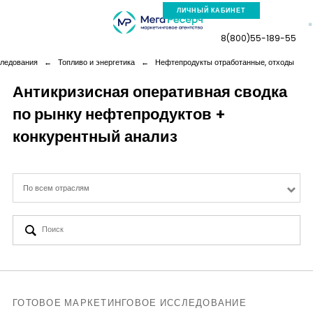
ЛИЧНЫЙ КАБИНЕТ
8(800)55-189-55
следования
←
Топливо и энергетика
←
Нефтепродукты отработанные, отходы
Антикризисная оперативная сводка
по рынку нефтепродуктов +
Компания
конкурентный анализ
Услуги
По всем отраслям
Новая реальность
Кейсы
Аналитика
ГОТОВОЕ МАРКЕТИНГОВОЕ ИССЛЕДОВАНИЕ