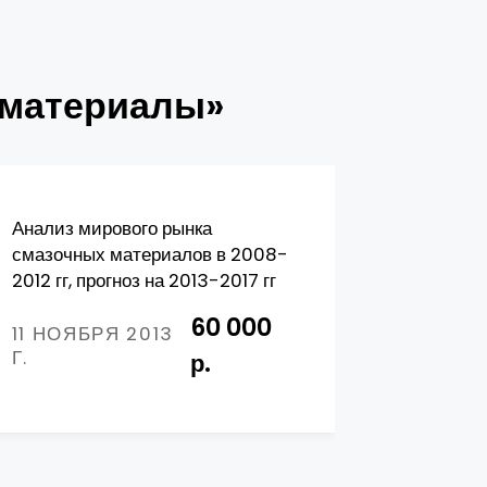
 материалы»
Анализ мирового рынка
Маркетин
смазочных материалов в 2008-
анализ р
2012 гг, прогноз на 2013-2017 гг
оборудова
60 000
11 НОЯБРЯ 2013
01 ФЕВ
Г.
2013 Г.
р.