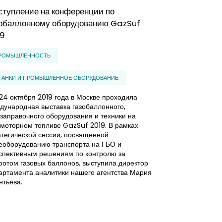
тупление на конференции по
Рынок АЗС в 
зобаллонному оборудованию GazSuf
стабилизиров
19
осталась
РОМЫШЛЕННОСТЬ
УСЛУГИ
Независимые за
ТАНКИ И ПРОМЫШЛЕННОЕ ОБОРУДОВАНИЕ
подразделениям
параметрам. В 2
24 октября 2019 года в Москве проходила
грань разорения
дународная выставка газобаллонного,
цены, установле
озаправочного оборудования и техники на
крупнейшими не
омоторном топливе GazSuf 2019. В рамках
они смогут суще
атегической сессии, посвященной
неизвестно, но 
еоборудованию транспорта на ГБО и
законов, которы
спективным решениям по контролю за
безубыточную де
ротом газовых баллонов, выступила директор
артамента аналитики нашего агентства Мария
нтьева.