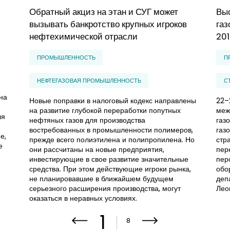
Обратный акциз на этан и СУГ может
Выс
вызывать банкротство крупных игроков
га
нефтехимической отрасли
20
ПРОМЫШЛЕННОСТЬ
П
НЕФТЕГАЗОВАЯ ПРОМЫШЛЕННОСТЬ
С
на
Новые поправки в налоговый кодекс направлены
22–
на развитие глубокой переработки попутных
меж
ля
нефтяных газов для производства
газ
востребованных в промышленности полимеров,
газ
е,
прежде всего полиэтилена и полипропилена. Но
стр
е
они рассчитаны на новые предприятия,
пер
инвестирующие в свое развитие значительные
пер
средства. При этом действующие игроки рынка,
обо
не планировавшие в ближайшем будущем
деп
серьезного расширения производства, могут
Лео
оказаться в неравных условиях.
1
8