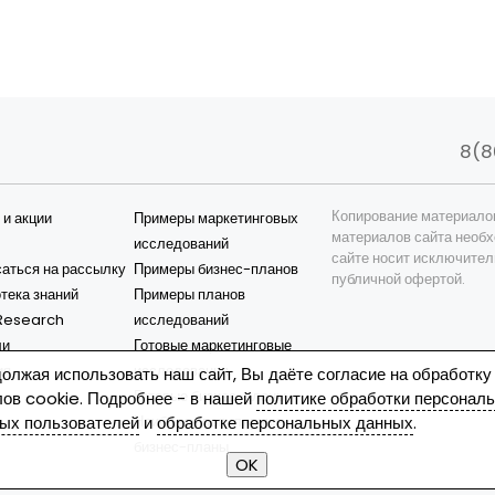
8(8
Копирование материало
 и акции
Примеры маркетинговых
материалов сайта необх
исследований
сайте носит исключител
аться на рассылку
Примеры бизнес-планов
публичной офертой.
тека знаний
Примеры планов
esearch
исследований
ли
Готовые маркетинговые
ия
исследования
олжая использовать наш сайт, Вы даёте согласие на обработку
Готовые бизнес-планы
ов cookie. Подробнее - в нашей
политике обработки персонал
ых пользователей
и
обработке персональных данных
.
Наиболее популярные
бизнес-планы