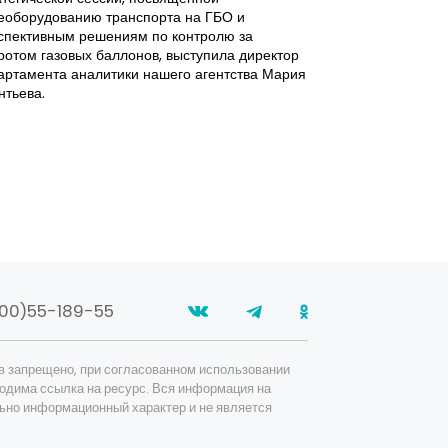
неизвестно, но 
еоборудованию транспорта на ГБО и
законов, которы
спективным решениям по контролю за
безубыточную де
ротом газовых баллонов, выступила директор
артамента аналитики нашего агентства Мария
нтьева.
00)55-189-55
в запрещено, при согласованном использовании
одима ссылка на ресурс. Вся информация на
ьно информационный характер и не является