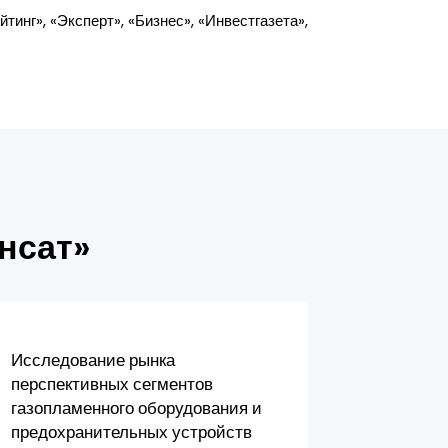
инг», «Эксперт», «Бизнес», «Инвестгазета»,
нсат»
Исследование рынка
Бизнес-
перспективных сегментов
Экспресс
газопламенного оборудования и
газомото
предохранительных устройств
2026 год