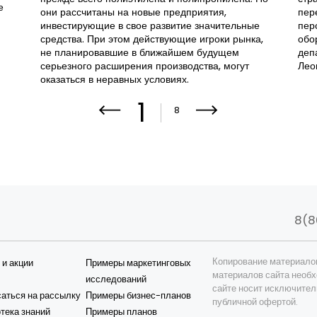
е
они рассчитаны на новые предприятия,
пер
инвестирующие в свое развитие значительные
пер
средства. При этом действующие игроки рынка,
обо
не планировавшие в ближайшем будущем
деп
серьезного расширения производства, могут
Лео
оказаться в неравных условиях.
1
8
8(8
Копирование материало
 и акции
Примеры маркетинговых
материалов сайта необх
исследований
сайте носит исключител
аться на рассылку
Примеры бизнес-планов
публичной офертой.
тека знаний
Примеры планов