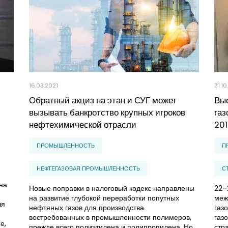
16.03.2021
31.1
Обратный акциз на этан и СУГ может
Выс
вызывать банкротство крупных игроков
га
нефтехимической отрасли
20
ПРОМЫШЛЕННОСТЬ
П
НЕФТЕГАЗОВАЯ ПРОМЫШЛЕННОСТЬ
С
на
Новые поправки в налоговый кодекс направлены
22–
на развитие глубокой переработки попутных
меж
ля
нефтяных газов для производства
газ
востребованных в промышленности полимеров,
газ
е,
прежде всего полиэтилена и полипропилена. Но
стр