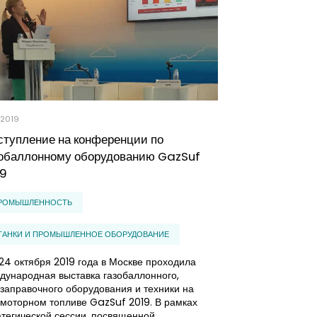
0.2019
05.04.2019
тупление на конференции по
Рынок АЗС в 
зобаллонному оборудованию GazSuf
стабилизиров
19
осталась
РОМЫШЛЕННОСТЬ
УСЛУГИ
Независимые за
ТАНКИ И ПРОМЫШЛЕННОЕ ОБОРУДОВАНИЕ
подразделениям
параметрам. В 2
24 октября 2019 года в Москве проходила
грань разорения
дународная выставка газобаллонного,
цены, установле
озаправочного оборудования и техники на
крупнейшими не
омоторном топливе GazSuf 2019. В рамках
они смогут суще
атегической сессии, посвященной