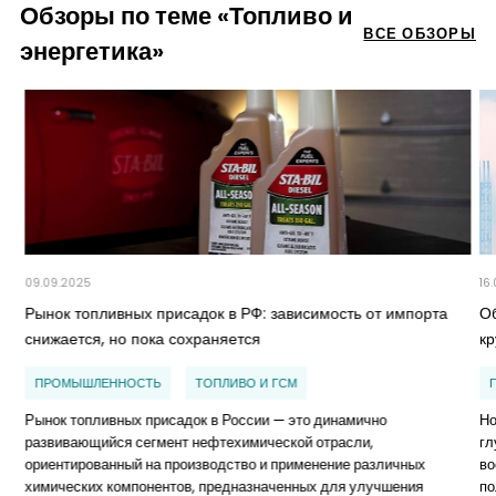
Обзоры по теме «Топливо и
ВСЕ ОБЗОРЫ
энергетика»
09.09.2025
16
Рынок топливных присадок в РФ: зависимость от импорта
О
снижается, но пока сохраняется
к
ПРОМЫШЛЕННОСТЬ
ТОПЛИВО И ГСМ
Рынок топливных присадок в России — это динамично
Но
развивающийся сегмент нефтехимической отрасли,
гл
ориентированный на производство и применение различных
во
химических компонентов, предназначенных для улучшения
по