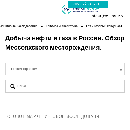
ЛИЧНЫЙ КАБИНЕТ
8(800)55-189-55
кетинговые исследования
←
Топливо и энергетика
←
Газ и газовый конденсат
Добыча нефти и газа в России. Обзор
Мессояхского месторождения.
Компания
Услуги
По всем отраслям
Новая реальность
Кейсы
Аналитика
ГОТОВОЕ МАРКЕТИНГОВОЕ ИССЛЕДОВАНИЕ