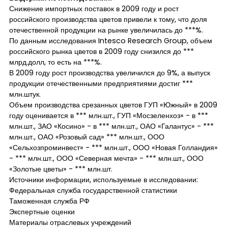
Снижение импортных поставок в 2009 году и рост
российского производства цветов привели к тому, что доля
отечественной продукции на рынке увеличилась до ***%.
По данным исследования Intesco Research Group, объем
российского рынка цветов в 2009 году снизился до ***
млрд.долл, то есть на ***%.
В 2009 году рост производства увеличился до 9%, а выпуск
продукции отечественными предприятиями достиг ***
млн.штук.
Объем производства срезанных цветов ГУП «Южный» в 2009
году оценивается в *** млн.шт., ГУП «Мосзеленхоз» - в ***
млн.шт., ЗАО «Косино» - в *** млн.шт., ОАО «Галантус» - ***
млн.шт., ОАО «Розовый сад» *** млн.шт., ООО
«Сельхозпроминвест» - *** млн.шт., ООО «Новая Голландия»
- *** млн.шт., ООО «Северная мечта» - *** млн.шт., ООО
«Золотые цветы» - *** млн.шт.
Источники информации, используемые в исследовании:
Федеральная служба государственной статистики
Таможенная служба РФ
Экспертные оценки
Материалы отраслевых учреждений