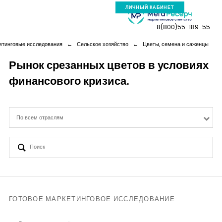
ЛИЧНЫЙ КАБИНЕТ
8(800)55-189-55
етинговые исследования
←
Сельское хозяйство
←
Цветы, семена и саженцы
Рынок срезанных цветов в условиях
финансового кризиса.
Компания
Услуги
По всем отраслям
Новая реальность
Кейсы
Аналитика
ГОТОВОЕ МАРКЕТИНГОВОЕ ИССЛЕДОВАНИЕ