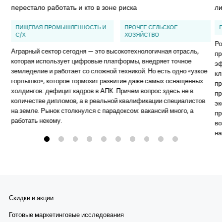
перестало работать и кто в зоне риска
л
ПИЩЕВАЯ ПРОМЫШЛЕННОСТЬ И
ПРОЧЕЕ СЕЛЬСКОЕ
С/Х
ХОЗЯЙСТВО
Ро
Аграрный сектор сегодня — это высокотехнологичная отрасль,
пр
которая использует цифровые платформы, внедряет точное
эф
земледелие и работает со сложной техникой. Но есть одно «узкое
кл
горлышко», которое тормозит развитие даже самых оснащенных
пр
холдингов: дефицит кадров в АПК. Причем вопрос здесь не в
пр
количестве дипломов, а в реальной квалификации специалистов
эк
на земле. Рынок столкнулся с парадоксом: вакансий много, а
пр
работать некому.
во
на
Скидки и акции
Готовые маркетинговые исследования