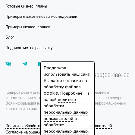
Готовые бизнес-планы
Примеры маркетинговых исследований
Примеры бизнес-планов
Блог
Подписаться на рассылку
Продолжая
использовать наш сайт,
8(800)55-189-55
Вы даёте согласие на
обработку файлов
Копирование материалов запрещено, при согласованном
cookie. Подробнее - в
использовании материалов сайта необходима ссылка на ресурс.
нашей
политике
Вся информация на сайте носит исключительно информационный
обработки
характер и не является публичной офертой.
персональных данных
пользователей
и
обработке
Политика обработки персональных данных пользователей
персональных данных
.
Согласие на обработку персональных данных