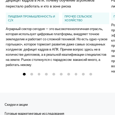
Дефицит кадров в АПК: почему обучение агрономов
Ры
перестало работать и кто в зоне риска
л
ПИЩЕВАЯ ПРОМЫШЛЕННОСТЬ И
ПРОЧЕЕ СЕЛЬСКОЕ
С/Х
ХОЗЯЙСТВО
Ро
Аграрный сектор сегодня — это высокотехнологичная отрасль,
пр
которая использует цифровые платформы, внедряет точное
эф
земледелие и работает со сложной техникой. Но есть одно «узкое
кл
горлышко», которое тормозит развитие даже самых оснащенных
пр
холдингов: дефицит кадров в АПК. Причем вопрос здесь не в
пр
количестве дипломов, а в реальной квалификации специалистов
эк
на земле. Рынок столкнулся с парадоксом: вакансий много, а
пр
работать некому.
во
на
Скидки и акции
Готовые маркетинговые исследования