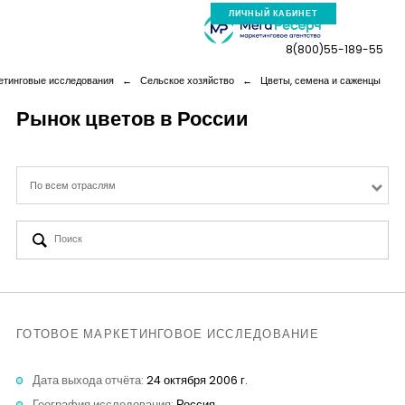
ЛИЧНЫЙ КАБИНЕТ
8(800)55-189-55
етинговые исследования
←
Сельское хозяйство
←
Цветы, семена и саженцы
Рынок цветов в России
Компания
По всем отраслям
Услуги
Новая реальность
Кейсы
ГОТОВОЕ МАРКЕТИНГОВОЕ ИССЛЕДОВАНИЕ
Аналитика
Дата выхода отчёта:
24 октября 2006 г.
География исследования:
Россия