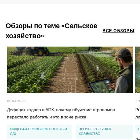
Обзоры по теме «Сельское
ВСЕ ОБЗОРЫ
хозяйство»
09.04.2026
31
Дефицит кадров в АПК: почему обучение агрономов
Ры
перестало работать и кто в зоне риска
л
ПИЩЕВАЯ ПРОМЫШЛЕННОСТЬ И
ПРОЧЕЕ СЕЛЬСКОЕ
С/Х
ХОЗЯЙСТВО
Ро