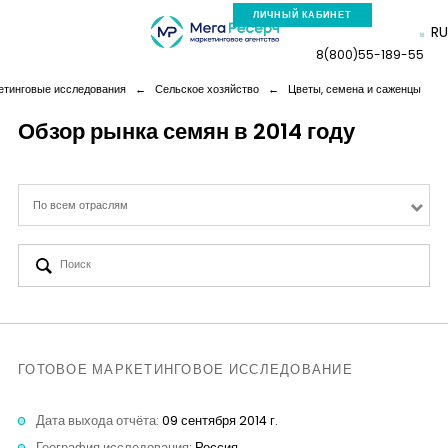
ЛИЧНЫЙ КАБИНЕТ
RU
8(800)55-189-55
етинговые исследования
←
Сельское хозяйство
←
Цветы, семена и саженцы
Обзор рынка семян в 2014 году
Компания
По всем отраслям
Услуги
Новая реальность
Кейсы
ГОТОВОЕ МАРКЕТИНГОВОЕ ИССЛЕДОВАНИЕ
Аналитика
Дата выхода отчёта:
09 сентября 2014 г.
География исследования:
Россия