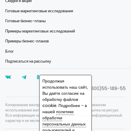
Скидки и акции
Готовые маркетинговые исследования
Готовые бизнес-планы
Примеры маркетинговых исследований
Примеры бизнес-планов
Блог
Подписаться на рассылку
Продолжая
использовать наш сайт,
8(800)55-189-55
Вы даёте согласие на
обработку файлов
Копирование материалов запрещено, при согласованном
cookie. Подробнее - в
использовании материалов сайта необходима ссылка на ресурс.
нашей
политике
Вся информация на сайте носит исключительно информационный
обработки
характер и не является публичной офертой.
персональных данных
пользователей
и