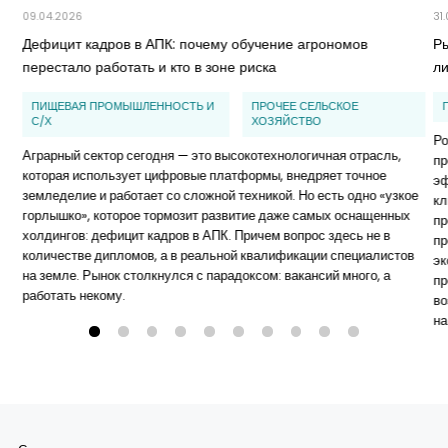
09.04.2026
31
Дефицит кадров в АПК: почему обучение агрономов
Ры
перестало работать и кто в зоне риска
л
ПИЩЕВАЯ ПРОМЫШЛЕННОСТЬ И
ПРОЧЕЕ СЕЛЬСКОЕ
С/Х
ХОЗЯЙСТВО
Ро
Аграрный сектор сегодня — это высокотехнологичная отрасль,
пр
которая использует цифровые платформы, внедряет точное
эф
земледелие и работает со сложной техникой. Но есть одно «узкое
кл
горлышко», которое тормозит развитие даже самых оснащенных
пр
холдингов: дефицит кадров в АПК. Причем вопрос здесь не в
пр
количестве дипломов, а в реальной квалификации специалистов
эк
на земле. Рынок столкнулся с парадоксом: вакансий много, а
пр
работать некому.
во
на