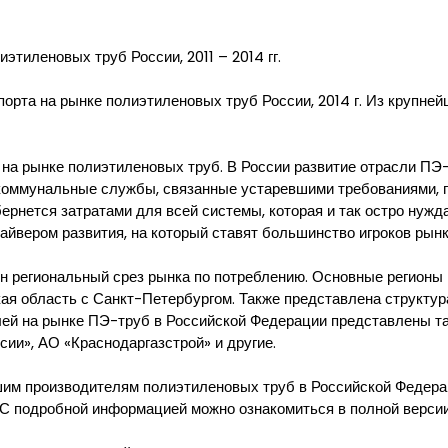
этиленовых труб России, 2011 – 2014 гг.
орта на рынке полиэтиленовых труб России, 2014 г. Из крупне
 на рынке полиэтиленовых труб. В России развитие отрасли ПЭ
е коммунальные службы, связанные устаревшими требованиями,
бернется затратами для всей системы, которая и так остро нуж
вером развития, на который ставят большинство игроков рынк
н региональный срез рынка по потреблению. Основные регионы
кая область с Санкт-Петербургом. Также представлена структу
лей на рынке ПЭ-труб в Российской Федерации представлены т
ии», АО «Краснодаргазстрой» и другие.
им производителям полиэтиленовых труб в Российской Федерац
 С подробной информацией можно ознакомиться в полной версии