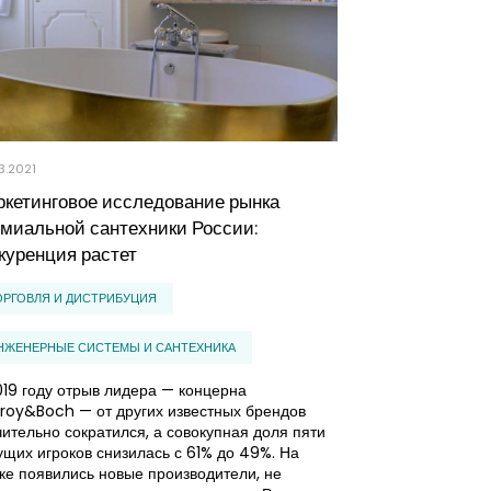
3.2021
10.12.2020
кетинговое исследование рынка
Анализ рынка
миальной сантехники России:
металлоиздел
куренция растет
начнется в 20
ОРГОВЛЯ И ДИСТРИБУЦИЯ
ПРОМЫШЛЕННО
НЖЕНЕРНЫЕ СИСТЕМЫ И САНТЕХНИКА
ЧЕРНАЯ И ЦВЕТ
019 году отрыв лидера — концерна
Сложные эконом
leroy&Boch — от других известных брендов
влиянием панде
чительно сократился, а совокупная доля пяти
экономику, неиз
ущих игроков снизилась с 61% до 49%. На
потребления стр
ке появились новые производители, не
по оценкам Цен