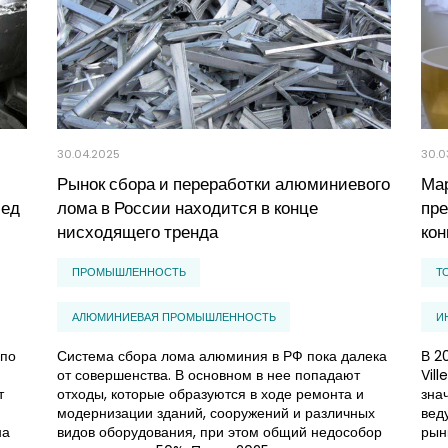
30.04.2025
30.0
Рынок сбора и переработки алюминиевого
Мар
лед
лома в России находится в конце
пре
нисходящего тренда
кон
ПРОМЫШЛЕННОСТЬ
Т
АЛЮМИНИЕВАЯ ПРОМЫШЛЕННОСТЬ
И
 по
Система сбора лома алюминия в РФ пока далека
В 2
от совершенства. В основном в нее попадают
Vil
т
отходы, которые образуются в ходе ремонта и
зна
модернизации зданий, сооружений и различных
вед
на
видов оборудования, при этом общий недособор
рын