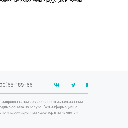
тавлявшие ранее свою продукцию в Россию.
и краткосрочног
производство «н
значительно — 
уровня. В пересч
сокращению рын
00)55-189-55
в запрещено, при согласованном использовании
одима ссылка на ресурс. Вся информация на
ьно информационный характер и не является