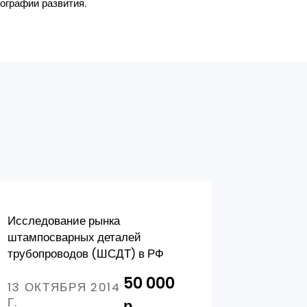
еографии развития.
Исследование рынка
Российск
штампосварных деталей
2015 г., п
трубопроводов (ШСДТ) в РФ
15 ИЮНЯ
50 000
13 ОКТЯБРЯ 2014
Г.
р.