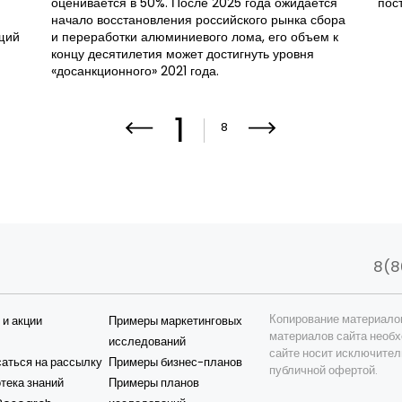
оценивается в 50%. После 2025 года ожидается
пос
начало восстановления российского рынка сбора
щий
и переработки алюминиевого лома, его объем к
концу десятилетия может достигнуть уровня
«досанкционного» 2021 года.
1
8
8(8
Копирование материало
 и акции
Примеры маркетинговых
материалов сайта необх
исследований
сайте носит исключител
аться на рассылку
Примеры бизнес-планов
публичной офертой.
тека знаний
Примеры планов