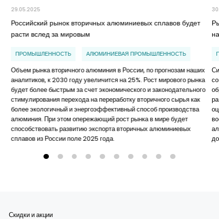
29.05.2025
30
Российский рынок вторичных алюминиевых сплавов будет
Р
расти вслед за мировым
н
ПРОМЫШЛЕННОСТЬ
АЛЮМИНИЕВАЯ ПРОМЫШЛЕННОСТЬ
Объем рынка вторичного алюминия в России, по прогнозам наших
Си
аналитиков, к 2030 году увеличится на 25%. Рост мирового рынка
со
будет более быстрым за счет экономического и законодательного
об
стимулирования перехода на переработку вторичного сырья как
ра
более экологичный и энергоэффективный способ производства
оц
алюминия. При этом опережающий рост рынка в мире будет
во
способствовать развитию экспорта вторичных алюминиевых
ал
сплавов из России поле 2025 года.
до
Скидки и акции