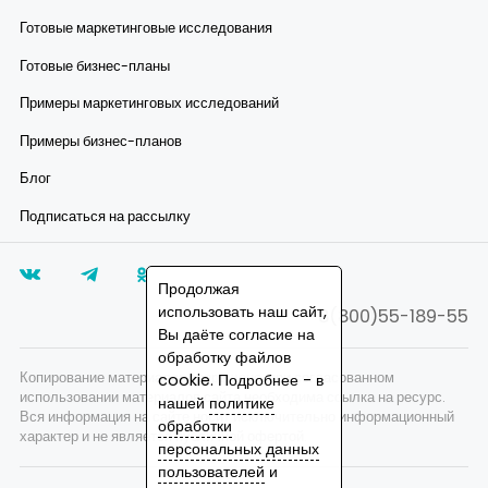
Готовые маркетинговые исследования
Готовые бизнес-планы
Примеры маркетинговых исследований
Примеры бизнес-планов
Блог
Подписаться на рассылку
Продолжая
использовать наш сайт,
8(800)55-189-55
Вы даёте согласие на
обработку файлов
Копирование материалов запрещено, при согласованном
cookie. Подробнее - в
использовании материалов сайта необходима ссылка на ресурс.
нашей
политике
Вся информация на сайте носит исключительно информационный
обработки
характер и не является публичной офертой.
персональных данных
пользователей
и