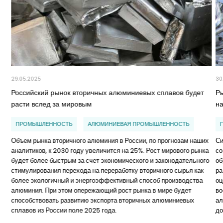
29.05.2025
30
Российский рынок вторичных алюминиевых сплавов будет
Р
расти вслед за мировым
н
ПРОМЫШЛЕННОСТЬ
АЛЮМИНИЕВАЯ ПРОМЫШЛЕННОСТЬ
Объем рынка вторичного алюминия в России, по прогнозам наших
Си
аналитиков, к 2030 году увеличится на 25%. Рост мирового рынка
со
будет более быстрым за счет экономического и законодательного
об
стимулирования перехода на переработку вторичного сырья как
ра
более экологичный и энергоэффективный способ производства
оц
алюминия. При этом опережающий рост рынка в мире будет
во
способствовать развитию экспорта вторичных алюминиевых
ал
сплавов из России поле 2025 года.
до