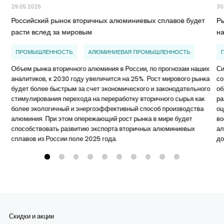
29.05.2025
30
Российский рынок вторичных алюминиевых сплавов будет
Р
расти вслед за мировым
н
ПРОМЫШЛЕННОСТЬ
АЛЮМИНИЕВАЯ ПРОМЫШЛЕННОСТЬ
Объем рынка вторичного алюминия в России, по прогнозам наших
Си
аналитиков, к 2030 году увеличится на 25%. Рост мирового рынка
со
будет более быстрым за счет экономического и законодательного
об
стимулирования перехода на переработку вторичного сырья как
ра
более экологичный и энергоэффективный способ производства
оц
алюминия. При этом опережающий рост рынка в мире будет
во
способствовать развитию экспорта вторичных алюминиевых
ал
сплавов из России поле 2025 года.
до
Скидки и акции