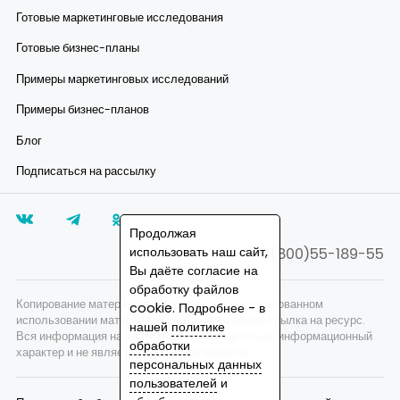
Готовые маркетинговые исследования
Готовые бизнес-планы
Примеры маркетинговых исследований
Примеры бизнес-планов
Блог
Подписаться на рассылку
Продолжая
использовать наш сайт,
8(800)55-189-55
Вы даёте согласие на
обработку файлов
Копирование материалов запрещено, при согласованном
cookie. Подробнее - в
использовании материалов сайта необходима ссылка на ресурс.
нашей
политике
Вся информация на сайте носит исключительно информационный
обработки
характер и не является публичной офертой.
персональных данных
пользователей
и