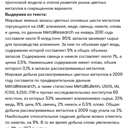
прогнозной модели и этапов развития рынка цветных
металлов в сокращенном варианте.
Выдержки из текста:
Мировые земные запасы цветных основных шести металлов
торгующихся на LME: алюминия, меди, свинца, никеля, олова
и цинка, по данным MetalResearch на январь 2010 года
составили около 6 млрд.тонн. 85% запасов занимает сырье
для производства алюминия. За ним по объемам идет медь,
содержание которой составляет 9% в общих объемах
запасов. Содержание свинца и никеля составляет около 1%, а
цинка 3,5%. Наименьшее содержание имеет олово, объем
которого 0,1% в запасах рассматриваемых металлов.
Мировая добыча рассматриваемых цветных металлов в 2009
году составила по предварительным данным
MetalResearch, а также статистики MetalBulletin, USGS, IAI,
ICSG, ILZSG, ITRI и прочих исследовательских институтов 69
млн.тонн, из которых 53% занимает алюминиевое сырье, 23%
медь, 16% цинк, 6% свинец, 2% никель и 0,5% олово. Общая
добыча рассматриваемых металлов в 2009 году упала на 3%.
Наибольшее относительное падение добычи можно отметить
по никелю, на 9%. В то же время добыча олова увеличилась