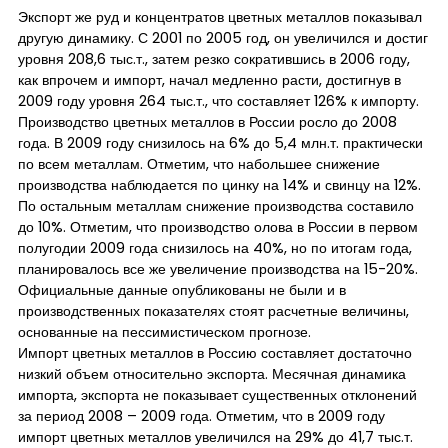
Экспорт же руд и концентратов цветных металлов показывал
другую динамику. С 2001 по 2005 год, он увеличился и достиг
уровня 208,6 тыс.т., затем резко сократившись в 2006 году,
как впрочем и импорт, начал медленно расти, достигнув в
2009 году уровня 264 тыс.т., что составляет 126% к импорту.
Производство цветных металлов в России росло до 2008
года. В 2009 году снизилось на 6% до 5,4 млн.т. практически
по всем металлам. Отметим, что набольшее снижение
производства наблюдается по цинку на 14% и свинцу на 12%.
По остальным металлам снижение производства составило
до 10%. Отметим, что производство олова в России в первом
полугодии 2009 года снизилось на 40%, но по итогам года,
планировалось все же увеличение производства на 15-20%.
Официальные данные опубликованы не были и в
производственных показателях стоят расчетные величины,
основанные на пессимистическом прогнозе.
Импорт цветных металлов в Россию составляет достаточно
низкий объем относительно экспорта. Месячная динамика
импорта, экспорта не показывает существенных отклонений
за период 2008 – 2009 года. Отметим, что в 2009 году
импорт цветных металлов увеличился на 29% до 41,7 тыс.т.