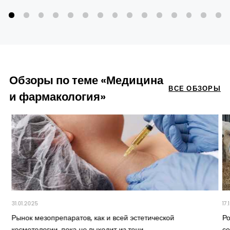
Обзоры по теме «Медицина
ВСЕ ОБЗОРЫ
и фармакология»
31.01.2025
17
Рынок мезопрепаратов, как и всей эстетической
Р
косметологии, пока не выходит из тени
с