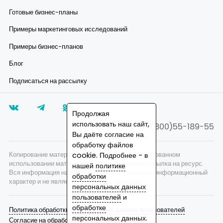
Готовые бизнес-планы
Примеры маркетинговых исследований
Примеры бизнес-планов
Блог
Подписаться на рассылку
Продолжая
использовать наш сайт,
8(800)55-189-55
Вы даёте согласие на
обработку файлов
cookie. Подробнее - в
Копирование материалов запрещено, при согласованном
использовании материалов сайта необходима ссылка на ресурс.
нашей
политике
Вся информация на сайте носит исключительно информационный
обработки
характер и не является публичной офертой.
персональных данных
пользователей
и
обработке
Политика обработки персональных данных пользователей
персональных данных
.
Согласие на обработку персональных данных