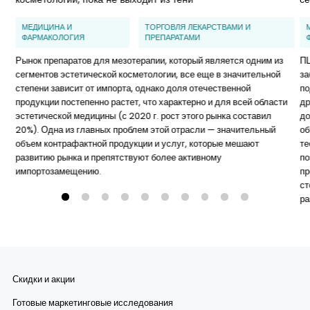
МЕДИЦИНА И
ТОРГОВЛЯ ЛЕКАРСТВАМИ И
ФАРМАКОЛОГИЯ
ПРЕПАРАТАМИ
Рынок препаратов для мезотерапии, который является одним из
ПЦ
сегментов эстетической косметологии, все еще в значительной
за
степени зависит от импорта, однако доля отечественной
по
продукции постепенно растет, что характерно и для всей области
др
эстетической медицины (с 2020 г. рост этого рынка составил
до
20%). Одна из главных проблем этой отрасли — значительный
об
объем контрафактной продукции и услуг, которые мешают
те
развитию рынка и препятствуют более активному
по
импортозамещению.
пр
ст
ра
Скидки и акции
Готовые маркетинговые исследования