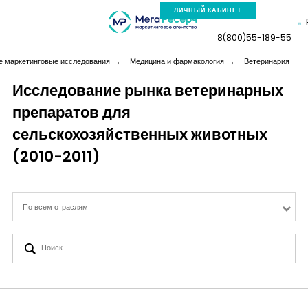
ЛИЧНЫЙ КАБИНЕТ
8(800)55-189-55
е маркетинговые исследования
←
Медицина и фармакология
←
Ветеринария
Исследование рынка ветеринарных
препаратов для
Компания
сельскохозяйственных животных
Услуги
(2010-2011)
Новая реальность
По всем отраслям
Кейсы
Аналитика