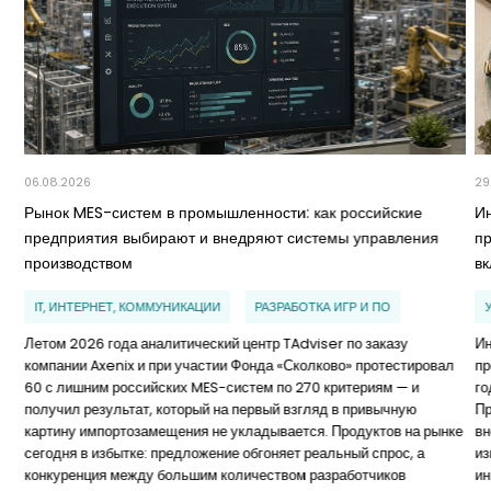
06.08.2026
29
Рынок MES-систем в промышленности: как российские
И
предприятия выбирают и внедряют системы управления
п
производством
в
IT, ИНТЕРНЕТ, КОММУНИКАЦИИ
РАЗРАБОТКА ИГР И ПО
Летом 2026 года аналитический центр TAdviser по заказу
Ин
компании Axenix и при участии Фонда «Сколково» протестировал
пр
60 с лишним российских MES-систем по 270 критериям — и
го
получил результат, который на первый взгляд в привычную
Пр
картину импортозамещения не укладывается. Продуктов на рынке
вн
сегодня в избытке: предложение обгоняет реальный спрос, а
из
конкуренция между большим количеством разработчиков
ин