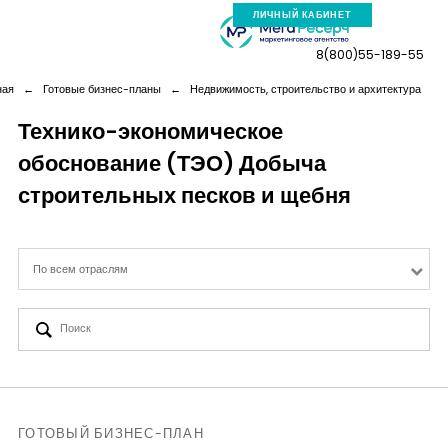
ЛИЧНЫЙ КАБИНЕТ
8(800)55-189-55
ная
←
Готовые бизнес-планы
←
Недвижимость, строительство и архитектура
Технико-экономическое
обоснование (ТЭО) Добыча
Компания
строительных песков и щебня
Услуги
По всем отраслям
Новая реальность
Кейсы
Аналитика
ГОТОВЫЙ БИЗНЕС-ПЛАН